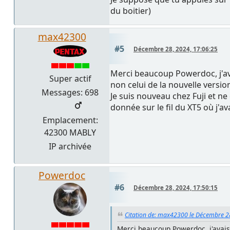
du boitier)
max42300
#5
Décembre 28, 2024, 17:06:25
Merci beaucoup Powerdoc, j'avai
Super actif
non celui de la nouvelle version
Messages: 698
Je suis nouveau chez Fuji et ne
donnée sur le fil du XT5 où j'a
Emplacement:
42300 MABLY
IP archivée
Powerdoc
#6
Décembre 28, 2024, 17:50:15
Citation de: max42300 le Décembre 2
Merci beaucoup Powerdoc, j'avais 