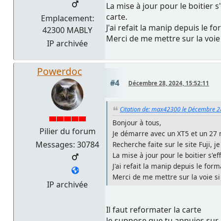
La mise à jour pour le boitier 
carte.
Emplacement:
J'ai refait la manip depuis le f
42300 MABLY
Merci de me mettre sur la voie
IP archivée
Powerdoc
#4
Décembre 28, 2024, 15:52:11
Citation de: max42300 le Décembre 2
Bonjour à tous,
Pilier du forum
Je démarre avec un XT5 et un 27 
Messages: 30784
Recherche faite sur le site Fuji, j
La mise à jour pour le boitier s'e
J'ai refait la manip depuis le for
Merci de me mettre sur la voie si
IP archivée
Il faut reformater la carte
Je suppose que tu appuies sur 