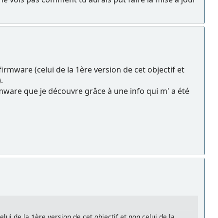
rmware (celui de la 1ère version de cet objectif et
.
rmware que je découvre grâce à une info qui m' a été
ui de la 1ère version de cet objectif et non celui de la