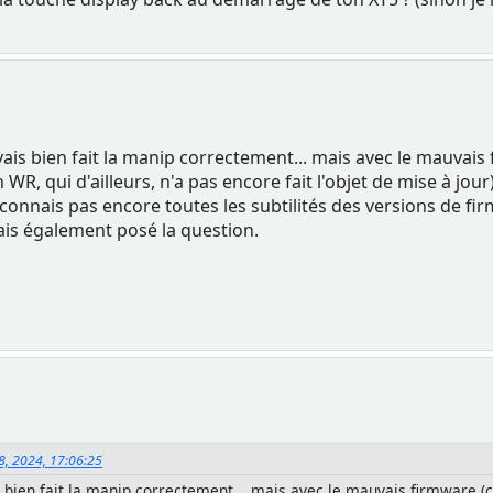
s bien fait la manip correctement... mais avec le mauvais fi
 WR, qui d'ailleurs, n'a pas encore fait l'objet de mise à jour)
 connais pas encore toutes les subtilités des versions de fi
vais également posé la question.
8, 2024, 17:06:25
bien fait la manip correctement... mais avec le mauvais firmware (cel