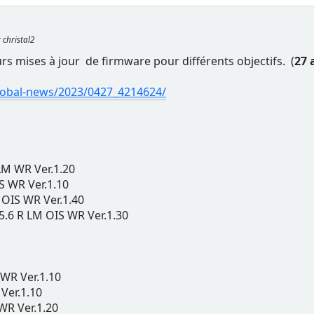
r christal2
eurs mises à jour de firmware pour différents objectifs. (
27 
/global-news/2023/0427_4214624/
M WR Ver.1.20
 WR Ver.1.10
IS WR Ver.1.40
6 R LM OIS WR Ver.1.30
R Ver.1.10
er.1.10
R Ver.1.20