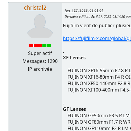
christal2
Avril 27, 2023, 08:01:04
Dernière édition
: Avril 27, 2023, 08:14:20 pa
Fujifilm vient de publier plusi
https://fujifilm-x.com/global
.
Super actif
XF Lenses
Messages: 1290
IP archivée
FUJINON XF16-55mm F2.8 R L
FUJINON XF16-80mm F4 R OIS
FUJINON XF50-140mm F2.8 R O
FUJINON XF100-400mm F4.5-5.
.
GF Lenses
FUJINON GF50mm F3.5 R LM W
FUJINON GF80mm F1.7 R WR V
FUJINON GF110mm F2 R LM W