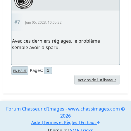
#7
Juin 05, 2023, 10:05:22
Avec ces derniers réglages, le problème
semble avoir disparu.
Pages
1
EN HAUT
Actions de l'utilisateur
Forum Chasseur d'Images - www.chassimages.com ©
2026
Aide
Termes et Règles
En haut
Theme by
SMF Tricks