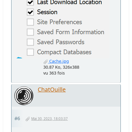
Cache.jpg
30.87 Ko, 326x388
vu 363 fois
ChatOuille
#6
Mai 30, 2023, 18:03:37