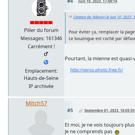
#4
Juin 10, 2023, 17:49:14
Citation de: Nikojorj le Juin 10, 2023,
Pilier du forum
Pour éviter ça, remplacer la page
Messages: 161346
Le bouzingue est coché par défaut
Carrément !
Pourtant, la mienne est quasi-v
http://verso.photo.free.fr/
Emplacement:
Hauts-de-Seine
IP archivée
Mitch57
#5
Septembre 01, 2023, 18:05:55
Et moi, je ne vois toujours plus
Je ne comprends pas