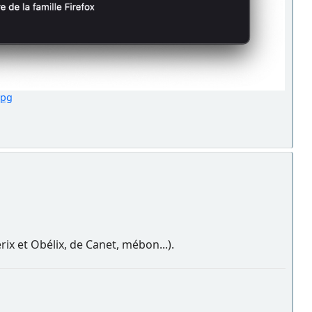
jpg
érix et Obélix, de Canet, mébon...).