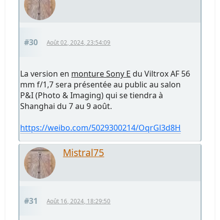
#30
Août 02, 2024, 23:54:09
La version en
monture Sony E
du Viltrox AF 56
mm f/1,7 sera présentée au public au salon
P&I (Photo & Imaging) qui se tiendra à
Shanghai du 7 au 9 août.
https://weibo.com/5029300214/OqrGl3d8H
Mistral75
#31
Août 16, 2024, 18:29:50