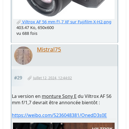
Viltrox AF 56 mm f1,7 XF sur Fujifilm X-H2.png
403.47 Ko, 650x600
vu 688 fois
Mistral75
#29
Juillet 12, 2024, 12:44:02
La version en
monture Sony E
du Viltrox AF 56
mm f/1,7 devrait être annoncée bientôt :
https://weibo.com/5236048381/OnedD3s0E