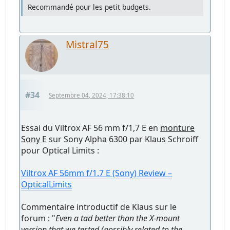
Recommandé pour les petit budgets.
Mistral75
#34
Septembre 04, 2024, 17:38:10
Essai du Viltrox AF 56 mm f/1,7 E en
monture
Sony E
sur Sony Alpha 6300 par Klaus Schroiff
pour Optical Limits :
Viltrox AF 56mm f/1.7 E (Sony) Review –
OpticalLimits
Commentaire introductif de Klaus sur le
forum : "
Even a tad better than the X-mount
version that we tested (possibly related to the