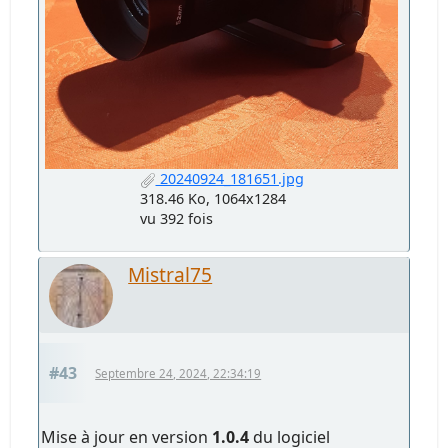
20240924_181651.jpg
318.46 Ko, 1064x1284
vu 392 fois
Mistral75
#43
Septembre 24, 2024, 22:34:19
Mise à jour en version
1.0.4
du logiciel