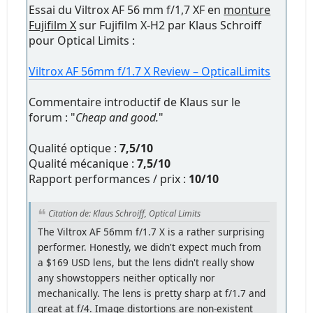
Essai du Viltrox AF 56 mm f/1,7 XF en
monture
Fujifilm X
sur Fujifilm X-H2 par Klaus Schroiff
pour Optical Limits :
Viltrox AF 56mm f/1.7 X Review – OpticalLimits
Commentaire introductif de Klaus sur le
forum : "
Cheap and good.
"
Qualité optique :
7,5/10
Qualité mécanique :
7,5/10
Rapport performances / prix :
10/10
Citation de: Klaus Schroiff, Optical Limits
The Viltrox AF 56mm f/1.7 X is a rather surprising
performer. Honestly, we didn't expect much from
a $169 USD lens, but the lens didn't really show
any showstoppers neither optically nor
mechanically. The lens is pretty sharp at f/1.7 and
great at f/4. Image distortions are non-existent