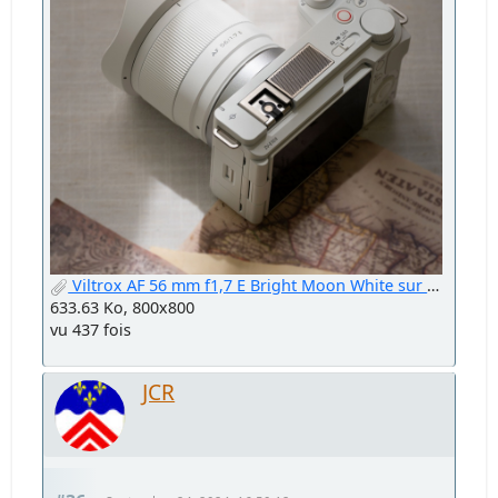
Viltrox AF 56 mm f1,7 E Bright Moon White sur Sony ZV-E10 II.png
633.63 Ko, 800x800
vu 437 fois
JCR