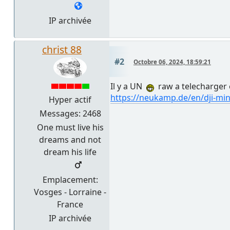
IP archivée
christ 88
#2
Octobre 06, 2024, 18:59:21
Il y a UN
raw a telecharger 
https://neukamp.de/en/dji-min
Hyper actif
Messages: 2468
One must live his
dreams and not
dream his life
Emplacement:
Vosges - Lorraine -
France
IP archivée