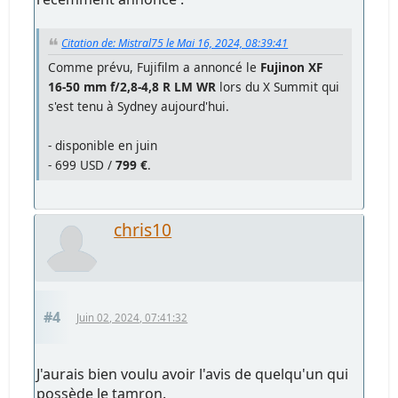
Citation de: Mistral75 le Mai 16, 2024, 08:39:41
Comme prévu, Fujifilm a annoncé le
Fujinon XF
16-50 mm f/2,8-4,8 R LM WR
lors du X Summit qui
s'est tenu à Sydney aujourd'hui.
- disponible en juin
- 699 USD /
799 €
.
chris10
#4
Juin 02, 2024, 07:41:32
J'aurais bien voulu avoir l'avis de quelqu'un qui
possède le tamron.