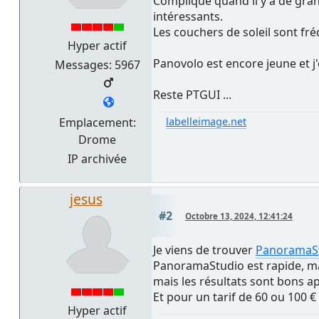
Compliqué quand il y a de gran
intéressants.
Les couchers de soleil sont 
Hyper actif
Panovolo est encore jeune et j'
Messages: 5967
Reste PTGUI ...
Emplacement:
labelleimage.net
Drome
IP archivée
jesus
#2
Octobre 13, 2024, 12:41:24
Je viens de trouver
PanoramaS
PanoramaStudio est rapide, mais 
mais les résultats sont bons a
Et pour un tarif de 60 ou 100 €
Hyper actif