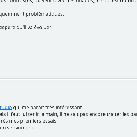
ds contrastes, du vent (avec des nuages), ce qui est domma
fréquemment problématiques.
espère qu'il va évoluer.
tudio
qui me parait très intéressant.
il faut lui tenir la main, il ne sait pas encore traiter les p
près mes premiers essais.
 en version pro.