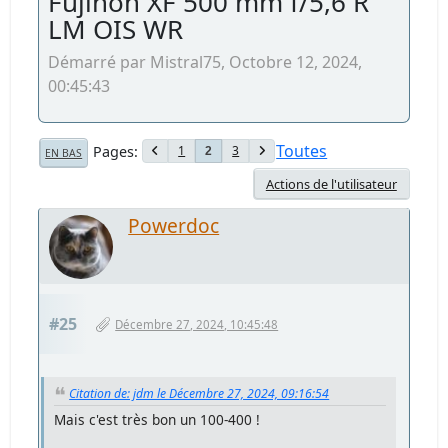
Fujinon XF 500 mm f/5,6 R
LM OIS WR
Démarré par Mistral75, Octobre 12, 2024,
00:45:43
Toutes
Pages
1
3
2
EN BAS
Actions de l'utilisateur
Powerdoc
#25
Décembre 27, 2024, 10:45:48
Citation de: jdm le Décembre 27, 2024, 09:16:54
Mais c'est très bon un 100-400 !