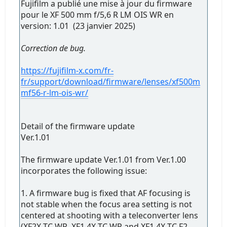
Fujifilm a publié une mise à jour du firmware
pour le XF 500 mm f/5,6 R LM OIS WR en
version: 1.01 (23 janvier 2025)
Correction de bug.
https://fujifilm-x.com/fr-
fr/support/download/firmware/lenses/xf500m
mf56-r-lm-ois-wr/
Detail of the firmware update
Ver.1.01
The firmware update Ver.1.01 from Ver.1.00
incorporates the following issue:
1. A firmware bug is fixed that AF focusing is
not stable when the focus area setting is not
centered at shooting with a teleconverter lens
(XF2X TC WR, XF1.4X TC WR and XF1.4X TC F2