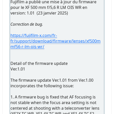
Fujifilm a publié une mise à jour du firmware
pour le XF 500 mm f/5,6 R LM OIS WR en
version: 1.01 (23 janvier 2025)
Correction de bug.
https://fujifilm-x.com/fr-
fr/support/download/firmware/lenses/xf500m
mf56-r-lm-ois-wr/
Detail of the firmware update
Ver.1.01
The firmware update Ver.1.01 from Ver.1.00
incorporates the following issue:
1. A firmware bug is fixed that AF focusing is
not stable when the focus area setting is not
centered at shooting with a teleconverter lens
(XF2X TC WR, XF1.4X TC WR and XF1.4X TC F2