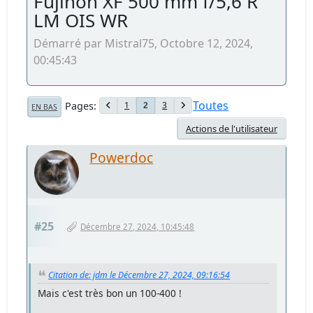
Fujinon XF 500 mm f/5,6 R
LM OIS WR
Démarré par Mistral75, Octobre 12, 2024,
00:45:43
Toutes
Pages
1
3
2
EN BAS
Actions de l'utilisateur
Powerdoc
#25
Décembre 27, 2024, 10:45:48
Citation de: jdm le Décembre 27, 2024, 09:16:54
Mais c'est très bon un 100-400 !