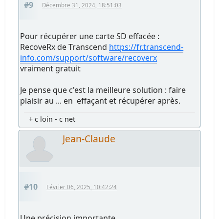
#9
Décembre 31, 2024, 18:51:03
Pour récupérer une carte SD effacée :
RecoveRx de Transcend
https://fr.transcend-
info.com/support/software/recoverx
vraiment gratuit
Je pense que c'est la meilleure solution : faire
plaisir au ... en effaçant et récupérer après.
+ c loin - c net
Jean-Claude
#10
Février 06, 2025, 10:42:24
Une précision importante