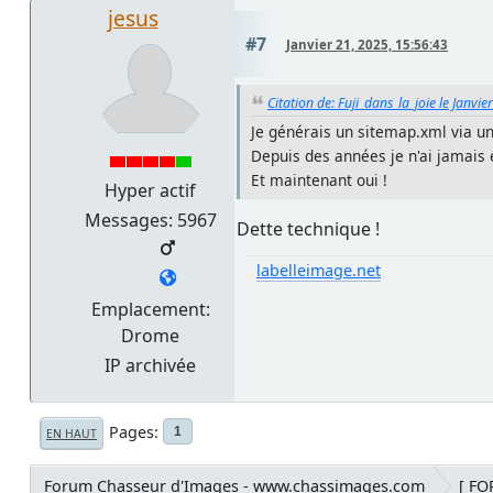
jesus
#7
Janvier 21, 2025, 15:56:43
Citation de: Fuji_dans_la_joie le Janvi
Je générais un sitemap.xml via un
Depuis des années je n'ai jamais
Et maintenant oui !
Hyper actif
Messages: 5967
Dette technique !
labelleimage.net
Emplacement:
Drome
IP archivée
Pages
1
EN HAUT
Forum Chasseur d'Images - www.chassimages.com
[ F