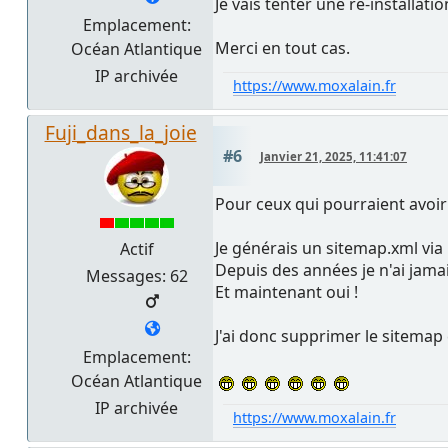
Je vais tenter une ré-installat
Emplacement:
Merci en tout cas.
Océan Atlantique
IP archivée
https://www.moxalain.fr
Fuji_dans_la_joie
#6
Janvier 21, 2025, 11:41:07
Pour ceux qui pourraient avoir 
Je générais un sitemap.xml via 
Actif
Depuis des années je n'ai jama
Messages: 62
Et maintenant oui !
J'ai donc supprimer le sitemap
Emplacement:
Océan Atlantique
IP archivée
https://www.moxalain.fr