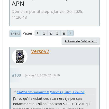
APN
Démarré par titisteph, Janvier 20, 2025,
11:26:48
Pages
1
2
3
4
5
EN BAS
Actions de l'utilisateur
Verso92
#100
Janvier 13, 2026, 21:16:10
Citation de: Crunkman le Janvier 13, 2026, 19:43:59
J'ai vu qu'il existait des scanners (je pensais
notamment au Nikon Coolscan 5000 + SF 201 qui