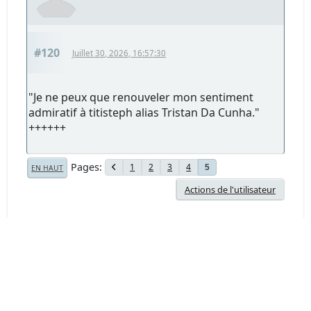
#120
Juillet 30, 2026, 16:57:30
"Je ne peux que renouveler mon sentiment
admiratif à titisteph alias Tristan Da Cunha."
++++++
Pages
1
2
3
4
5
EN HAUT
Actions de l'utilisateur
Forum Chasseur d'Images - www.chassimages.com ©
2026
Aide
Termes et Règles
En haut
Theme by
SMF Tricks