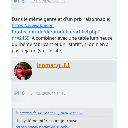
#115
Juin 03, 2026, 09:29:32
Dans le même genre et d'un prix raisonnable:
https://www.kaiser-
fototechnik.de/de/produkte/artikel.php?
nr=2459
. A combiner avec une table lumineuse
du même fabricant et un "statif", si on n'en a
pas déjà un (voir le site).
tenmangu81
#116
Juin 03, 2026, 11:14:10
Citation de: Bru le Juin 02, 2026, 20:55:29
Un système intéressant je trouve:
https://www.negative.supply/