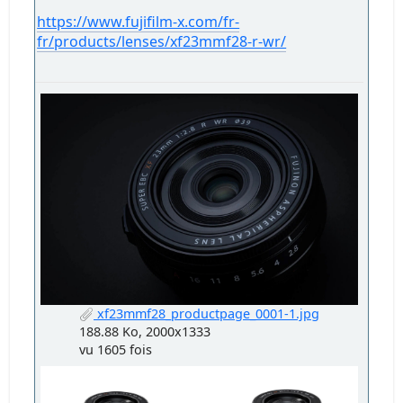
https://www.fujifilm-x.com/fr-
fr/products/lenses/xf23mmf28-r-wr/
xf23mmf28_productpage_0001-1.jpg
188.88 Ko, 2000x1333
vu 1605 fois