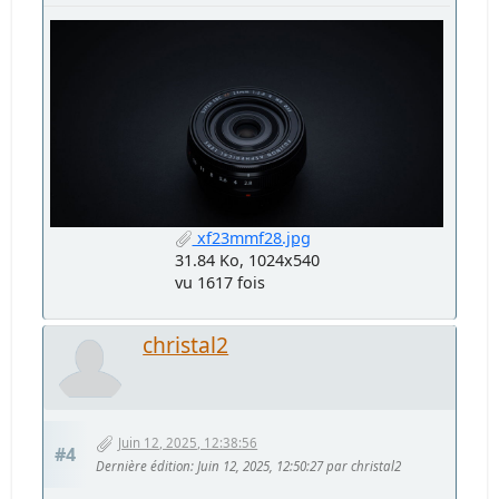
xf23mmf28.jpg
31.84 Ko, 1024x540
vu 1617 fois
christal2
Juin 12, 2025, 12:38:56
#4
Dernière édition
: Juin 12, 2025, 12:50:27 par christal2