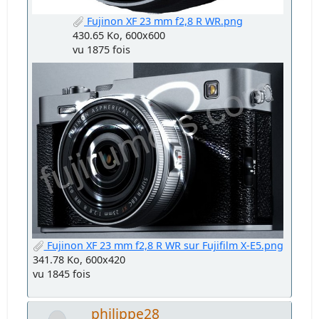
Fujinon XF 23 mm f2,8 R WR.png
430.65 Ko, 600x600
vu 1875 fois
Fujinon XF 23 mm f2,8 R WR sur Fujifilm X-E5.png
341.78 Ko, 600x420
vu 1845 fois
philippe28