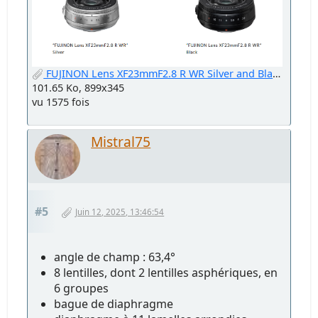
FUJINON Lens XF23mmF2.8 R WR Silver and Black.png
101.65 Ko, 899x345
vu 1575 fois
Mistral75
#5
Juin 12, 2025, 13:46:54
angle de champ : 63,4°
8 lentilles, dont 2 lentilles asphériques, en
6 groupes
bague de diaphragme