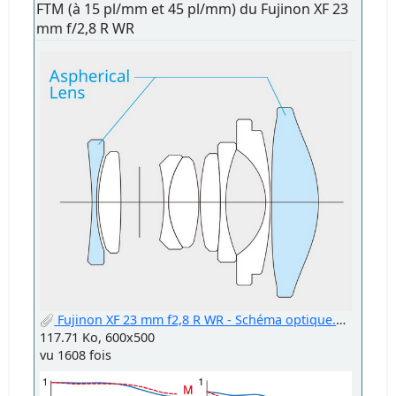
FTM (à 15 pl/mm et 45 pl/mm) du Fujinon XF 23
mm f/2,8 R WR
Fujinon XF 23 mm f2,8 R WR - Schéma optique.png
117.71 Ko, 600x500
vu 1608 fois