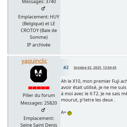
Messages: 3740
Emplacement: HUY
(Belgique) et LE
CROTOY (Baie de
Somme)
IP archivée
yaquinclic
#2
Octobre 02, 2025, 13:04:45
Ah le X10, mon premier Fuji ach
avoir était utilisé, je ne me s
à moi avec le X-T2. Je ne sais 
Pilier du forum
mourut, p'tetre les deux .
Messages: 25820
A+
Emplacement:
Seine Saint Denis