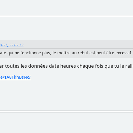
 2025, 22:02:53
date qui ne fonctionne plus, le mettre au rebut est peut-être excessif.
trer toutes les données date heures chaque fois que tu le ral
re/1A8TkhBsNc/