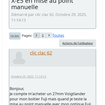
X-E5 en mise au point
manuelle
Démarré par clic clac 62, Octobre 29, 2025,
11:14:13
Toutes
Pages
2
1
EN BAS
Actions de l'utilisateur
clic clac 62
Octobre 29, 2025, 11:14:13
Bonjour,
Je compte m'acheter un 27mm Voigtlander
pour mon boitier Fuji mais quand je teste la
mise au point manuelle avec mon optique Fuji,