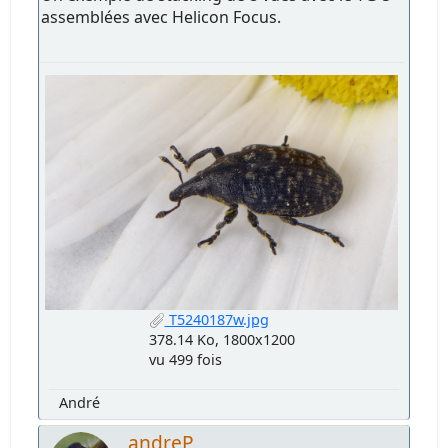
assemblées avec Helicon Focus.
T5240187w.jpg
378.14 Ko, 1800x1200
vu 499 fois
André
andreP