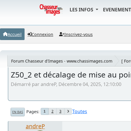
LES INFOS
EVENEMEN
Accueil
Connexion
Inscrivez-vous
Forum Chasseur d'Images - www.chassimages.com
[ Fo
Z50_2 et décalage de mise au poin
Démarré par andreP, Décembre 04, 2025, 12:10:00
Toutes
Pages
2
3
1
EN BAS
andreP