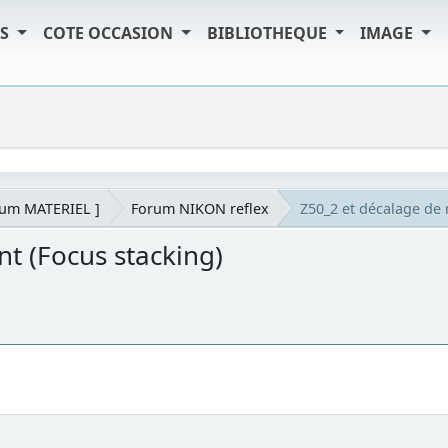
TS
COTE OCCASION
BIBLIOTHEQUE
IMAGE
rum MATERIEL ]
Forum NIKON reflex
Z50_2 et décalage de 
t (Focus stacking)