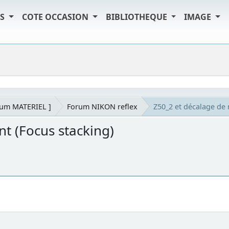
TS
COTE OCCASION
BIBLIOTHEQUE
IMAGE
rum MATERIEL ]
Forum NIKON reflex
Z50_2 et décalage de 
t (Focus stacking)