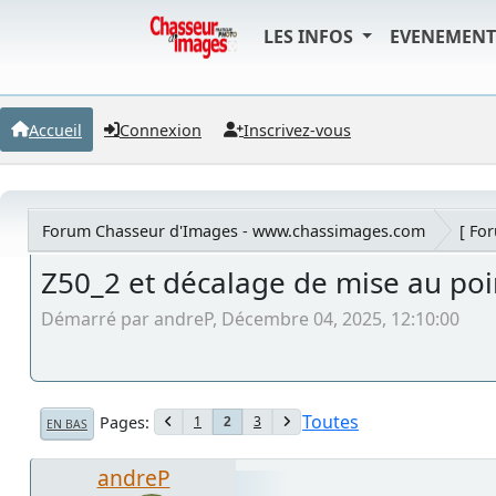
LES INFOS
EVENEMEN
Accueil
Connexion
Inscrivez-vous
Forum Chasseur d'Images - www.chassimages.com
[ Fo
Z50_2 et décalage de mise au poin
Démarré par andreP, Décembre 04, 2025, 12:10:00
Toutes
Pages
1
3
2
EN BAS
andreP