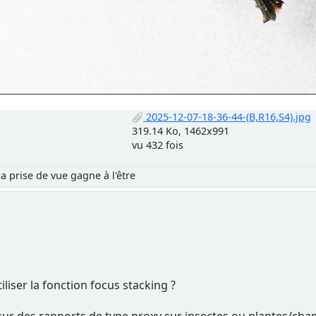
2025-12-07-18-36-44-(B,R16,S4).jpg
319.14 Ko, 1462x991
vu 432 fois
la prise de vue gagne à l'être
iliser la fonction focus stacking ?
ut sur des rapports de type proxy sur insectes ou plantes/