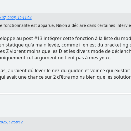
e 07, 2025, 12:11:24
e fonctionnalité est apparue, Nikon a déclaré dans certaines interview
eloppe au post #13 intégrer cette fonction à la liste du mo
en statique qu'a main levée, comme il en est du bracketing 
s les Z vibrent moins que les D et les divers mode de décle
chniquement cet argument ne tient pas à mes yeux.
as, auraient dû lever le nez du guidon et voir ce qui existait a
ui avait une chance sur 2 d'être moins bien que les solution
 2025, 12:58:12