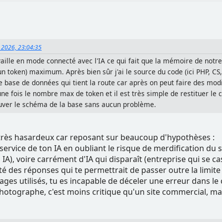
, 2026, 23:04:35
aille en mode connecté avec l'IA ce qui fait que la mémoire de notre
 token) maximum. Après bien sûr j'ai le source du code (ici PHP, CS,S
e base de données qui tient la route car après on peut faire des mod
 une fois le nombre max de token et il est très simple de restituer le 
rouver le schéma de la base sans aucun problème.
ès hasardeux car reposant sur beaucoup d'hypothèses :
service de ton IA en oubliant le risque de merdification du s
s IA), voire carrément d'IA qui disparaît (entreprise qui se c
té des réponses qui te permettrait de passer outre la limit
ngages utilisés, tu es incapable de déceler une erreur dans le
 photographe, c'est moins critique qu'un site commercial, ma