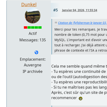
Dunkel
#5
Janvier 04, 2026, 11:55:34
Citation de: flyfisherman le Janvier 03
Merci pour tes remarques. Je trav
Actif
nombre de token (0,75 mot pour un
Messages: 135
MySQL. L'important est d'avoir un
tout à recharger. J'ai déjà atteint
phrase de contexte et l'IA a ret
Emplacement:
Auvergne
Cela me semble quand même tr
- Tu espères une continuité de 
IP archivée
ou de l'outil (autodigestion de
- Tu espères une reproductibili
- Si tu ne maîtrises pas les la
Après, c'est sûr qu'un site de
recommencer