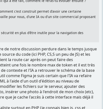
vail qui a été fait, comment le feras-tu évoluer ensuite ?
mment c'est construit permet d'avoir une certaine
travaille pour nous, d'une IA ou d'un site commercial proposant
e sécurité en plus d'être inutile pour la navigation des
oire de notre discussion perdure dans le temps jusque
source du code (ici PHP, CS,S un peu de JS) et les
ent la route car après on peut faire des
tteint une fois le nombre max de token et il est très
e de contexte et l'IA a retrouver le schéma de la base
til comme Figma je suis certain que l'IA va refaire
ML à l'aide d'un outil d'édition au niveau de
 modifier les fichiers sur le serveur, ajouter des
o, insérer une photo à l'endroit de mon choix (etc),
re que je cache l'accès à cette interface mais déjà il
liste surtout en PHP (je connais bien js, css et