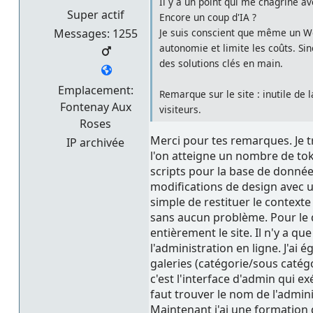
Il y a un point qui me chagrine ave
Super actif
Encore un coup d'IA ?
Messages: 1255
Je suis conscient que même un Wo
autonomie et limite les coûts. Sin
des solutions clés en main.
Emplacement:
Remarque sur le site : inutile de l
Fontenay Aux
visiteurs.
Roses
Merci pour tes remarques. Je t
IP archivée
l'on atteigne un nombre de toke
scripts pour la base de donnée
modifications de design avec un
simple de restituer le contexte
sans aucun problème. Pour le de
entièrement le site. Il n'y a q
l'administration en ligne. J'ai 
galeries (catégorie/sous catégo
c'est l'interface d'admin qui ex
faut trouver le nom de l'admini
Maintenant j'ai une formation d