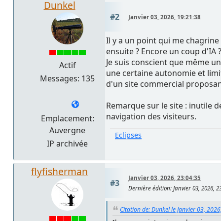
Dunkel
#2
Janvier 03, 2026, 19:21:38
Il y a un point qui me chagrine a
ensuite ? Encore un coup d'IA 
Je suis conscient que même un
Actif
une certaine autonomie et limite
Messages: 135
d'un site commercial proposant
Remarque sur le site : inutile de
navigation des visiteurs.
Emplacement:
Auvergne
Eclipses
IP archivée
flyfisherman
Janvier 03, 2026, 23:04:35
#3
Dernière édition
: Janvier 03, 2026, 
Citation de: Dunkel le Janvier 03, 202