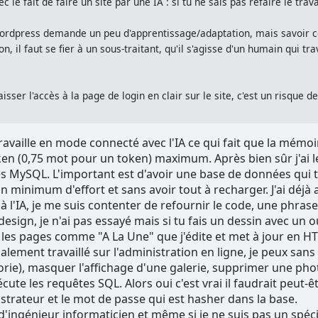
c le fait de faire un site par une IA : si tu ne sais pas refaire le tra
rdpress demande un peu d'apprentissage/adaptation, mais savoir co
on, il faut se fier à un sous-traitant, qu'il s'agisse d'un humain qui 
aisser l'accès à la page de login en clair sur le site, c'est un risque d
ravaille en mode connecté avec l'IA ce qui fait que la mém
n (0,75 mot pour un token) maximum. Après bien sûr j'ai le 
s MySQL. L'important est d'avoir une base de données qui ti
 minimum d'effort et sans avoir tout à recharger. J'ai déjà a
 à l'IA, je me suis contenter de refournir le code, une phras
sign, je n'ai pas essayé mais si tu fais un dessin avec un ou
ue les pages comme "A La Une" que j'édite et met à jour en HT
également travaillé sur l'administration en ligne, je peux sans
rie), masquer l'affichage d'une galerie, supprimer une phot
écute les requêtes SQL. Alors oui c'est vrai il faudrait peut-êt
strateur et le mot de passe qui est hasher dans la base.
'ingénieur informaticien et même si je ne suis pas un spécia