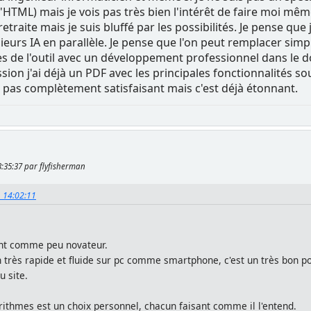
HTML) mais je vois pas très bien l'intérêt de faire moi même
 retraite mais je suis bluffé par les possibilités. Je pense q
usieurs IA en parallèle. Je pense que l'on peut remplacer 
ites de l'outil avec un développement professionnel dans le 
ion j'ai déjà un PDF avec les principales fonctionnalités so
 pas complètement satisfaisant mais c'est déjà étonnant.
23:35:37 par flyfisherman
, 14:02:11
ent comme peu novateur.
n très rapide et fluide sur pc comme smartphone, c'est un très bon po
u site.
gorithmes est un choix personnel, chacun faisant comme il l'entend.