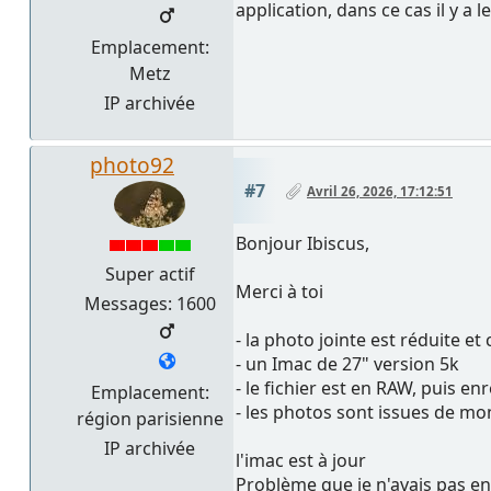
application, dans ce cas il y a
Emplacement:
Metz
IP archivée
photo92
#7
Avril 26, 2026, 17:12:51
Bonjour Ibiscus,
Super actif
Merci à toi
Messages: 1600
- la photo jointe est réduite e
- un Imac de 27" version 5k
- le fichier est en RAW, puis en
Emplacement:
- les photos sont issues de mo
région parisienne
IP archivée
l'imac est à jour
Problème que je n'avais pas e