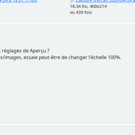
-24 à 19.27.17.jpg
Capture d’écran 2026-04-24 à
18.34 Ko, 400x214
vu 439 fois
es réglages de Aperçu ?
/images, essaie peut-être de changer l'échelle 100%.