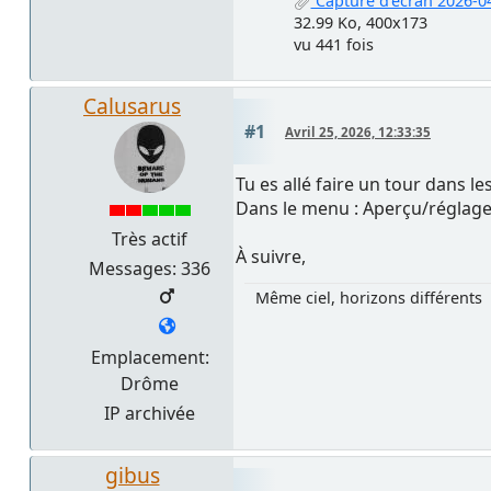
Capture d’écran 2026-04
32.99 Ko, 400x173
vu 441 fois
Calusarus
#1
Avril 25, 2026, 12:33:35
Tu es allé faire un tour dans l
Dans le menu : Aperçu/réglages
Très actif
À suivre,
Messages: 336
Même ciel, horizons différents
Emplacement:
Drôme
IP archivée
gibus