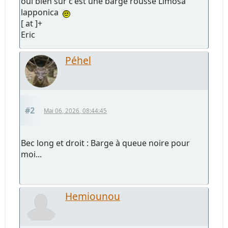
oui bien sur c'est une barge rousse Limosa
lapponica
[ at ]+
Eric
Péhel
#2
Mai 06, 2026, 08:44:45
Bec long et droit : Barge à queue noire pour
moi...
Hemiounou