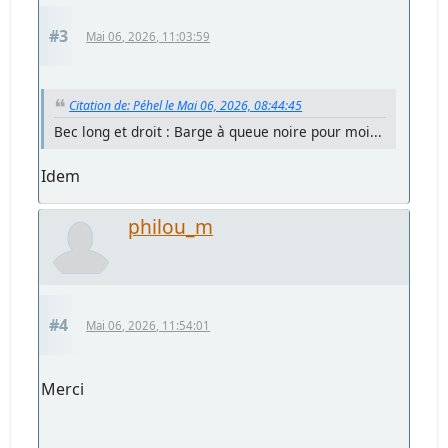
#3
Mai 06, 2026, 11:03:59
Citation de: Péhel le Mai 06, 2026, 08:44:45
Bec long et droit : Barge à queue noire pour moi...
Idem
philou_m
#4
Mai 06, 2026, 11:54:01
Merci