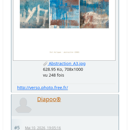
Abstraction_A3.jpg
628.95 Ko, 708x1000
vu 248 fois
http://verso.photo.free.fr/
Diapoo®
#5
Mai 10, 2026, 19:05:16