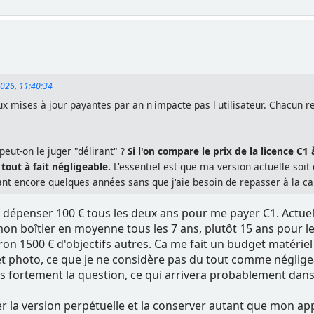
2026, 11:40:34
ux mises à jour payantes par an n'impacte pas l'utilisateur. Chacun r
peut-on le juger "délirant" ?
Si l'on compare le prix de la licence C
out à fait négligeable.
L'essentiel est que ma version actuelle soit 
 encore quelques années sans que j'aie besoin de repasser à la ca
is dépenser 100 € tous les deux ans pour me payer C1. Actu
 boîtier en moyenne tous les 7 ans, plutôt 15 ans pour les o
iron 1500 € d'objectifs autres. Ca me fait un budget matérie
photo, ce que je ne considère pas du tout comme négligeable.
ais fortement la question, ce qui arrivera probablement da
 la version perpétuelle et la conserver autant que mon appa