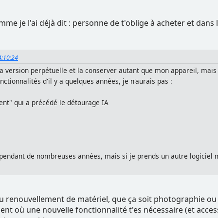
me je l'ai déjà dit : personne de t'oblige à acheter et dans 
14:10:24
 version perpétuelle et la conserver autant que mon appareil, mais a
nctionnalités d'il y a quelques années, je n'aurais pas :
ent" qui a précédé le détourage IA
 pendant de nombreuses années, mais si je prends un autre logiciel m
é au renouvellement de matériel, que ça soit photographie ou
nt où une nouvelle fonctionnalité t'es nécessaire (et acces