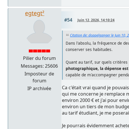
egtegt²
#54
Juin 12, 2026, 14:10:24
Citation de: doppelganger le Juin 10, 
Dans l'absolu, la fréquence de de
conserver ses habitudes.
Pilier du forum
Quant au tarif, sur quels critères 
Messages: 25606
photographique, la dépense est t
Imposteur de
capable de m'accompagner pendant
forum
Ca c'était vrai quand je pouva
IP archivée
qui me concerne je remplace mon
environ 2000 € et j'ai pour env
environ un tiers de mon budget 
au tarif étudiant, je me poser
Je pourrais évidemment acheter