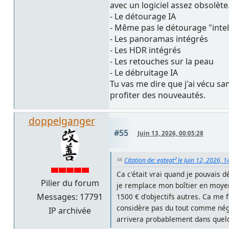
avec un logiciel assez obsolète.
- Le détourage IA
- Même pas le détourage "intel
- Les panoramas intégrés
- Les HDR intégrés
- Les retouches sur la peau
- Le débruitage IA
Tu vas me dire que j'ai vécu s
profiter des nouveautés.
doppelganger
#55
Juin 13, 2026, 00:05:28
Citation de: egtegt² le Juin 12, 2026, 
Ca c'était vrai quand je pouvais
Pilier du forum
je remplace mon boîtier en moyenne
Messages: 17791
1500 € d'objectifs autres. Ca me 
considère pas du tout comme néglig
IP archivée
arrivera probablement dans quel