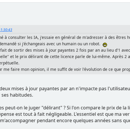
11:30:43
é à consulter les IA, j'essaie en général de m'adresser à des êtres h
 demandé si j'échangeais avec un humain ou un robot.
fait de sortir des mises à jour payantes 2 fois par an au lieu d'1 av
elle" et le prix délirant de cette licence parle de lui-même. Après 2 
erpétuelle.
ur me faire mon opinion, il me suffit de voir l'évolution de ce que 
deux mises à jour payantes par an n'impacte pas l'utilisateu
 ses habitudes.
es peut-on le juger "délirant" ? Si l'on compare le prix de l
ense est tout à fait négligeable. L'essentiel est que ma vers
e m'accompagner pendant encore quelques années sans que j