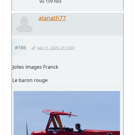
vu 159 fois
alanath77
#166
Juin 11, 2026, 21:12:47
Jolies images Franck
Le baron rouge