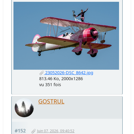
23052026-DSC_8642.jpg
813.46 Ko, 2000x1286
vu 351 fois
GOSTRUL
#152
Juin 07, 2026, 09:40:52