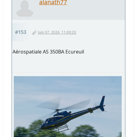
alanath77
#153
Juin 07, 2026, 11:00:20
Aérospatiale AS 350BA Ecureuil