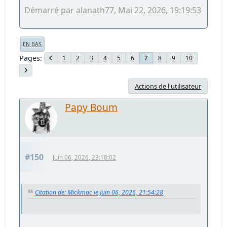
Démarré par alanath77, Mai 22, 2026, 19:19:53
EN BAS
Pages
1
2
3
4
5
6
8
9
10
7
Actions de l'utilisateur
Papy Boum
#150
Juin 06, 2026, 23:18:02
Citation de: Mickmac le Juin 06, 2026, 21:54:28