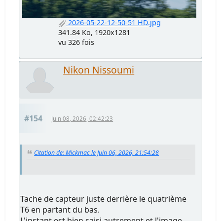
2026-05-22-12-50-51 HD.jpg
341.84 Ko, 1920x1281
vu 326 fois
Nikon Nissoumi
#154
Juin 08, 2026, 02:42:23
Citation de: Mickmac le Juin 06, 2026, 21:54:28
Tache de capteur juste derrière le quatrième
T6 en partant du bas.
L'instant est bien saisi autrement et l'image