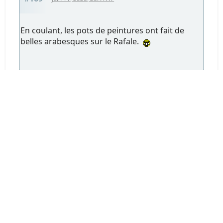
En coulant, les pots de peintures ont fait de
belles arabesques sur le Rafale.
ORION
#170
Juin 12, 2026, 00:06:27
Le verso du RSD.