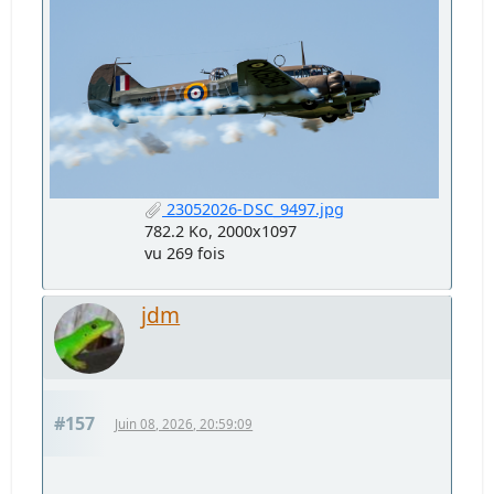
23052026-DSC_9497.jpg
782.2 Ko, 2000x1097
vu 269 fois
jdm
#157
Juin 08, 2026, 20:59:09