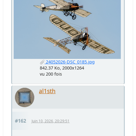
24052026-DSC_0185.jpg
842.37 Ko, 2000x1264
vu 200 fois
al1sth
#162
Juin 10, 2026, 20:29:51