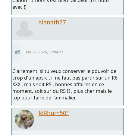
Canon rumors s'est bien fait avoir. (Et nous
avec !)
alanath77
#5
Mai 26, 2026, 12:04:37
Clairement, si tu veux conserver le pouvoir de
crop d'un aps-c , il ne faut pas partir sur un R6
XXX , mais soit R5 , bonnes affaires en ce
moment, soit sur du R5 II , plus cher mais le
top pour faire de l'animalier.
JéRhum50°