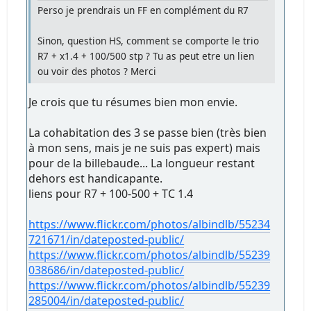
Perso je prendrais un FF en complément du R7
Sinon, question HS, comment se comporte le trio
R7 + x1.4 + 100/500 stp ? Tu as peut etre un lien
ou voir des photos ? Merci
Je crois que tu résumes bien mon envie.
La cohabitation des 3 se passe bien (très bien
à mon sens, mais je ne suis pas expert) mais
pour de la billebaude... La longueur restant
dehors est handicapante.
liens pour R7 + 100-500 + TC 1.4
https://www.flickr.com/photos/albindlb/55234
721671/in/dateposted-public/
https://www.flickr.com/photos/albindlb/55239
038686/in/dateposted-public/
https://www.flickr.com/photos/albindlb/55239
285004/in/dateposted-public/