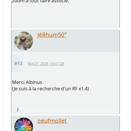
zoom à tout faire associé.
JéRhum50°
#13
Mai 27, 2026, 10:47:28
Merci Albinus
(Je suis à la recherche d'un RF x1.4)
J.
oeufmollet