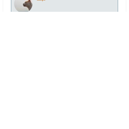
#20
Juin 08, 2026, 18:45:07
Pour tout dire, je suis très agréablement
surpris aussi par les montages. Merci d'avoir
lancé ce fil.
Pedrolino
#21
Juin 08, 2026, 18:49:03
Citation de: rsp le Juin 08, 2026, 18:45:07