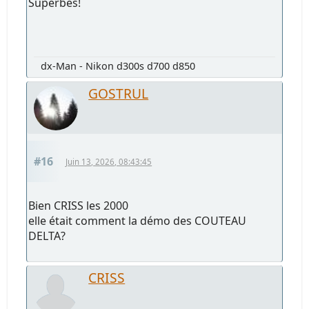
Superbes!
dx-Man - Nikon d300s d700 d850
GOSTRUL
#16
Juin 13, 2026, 08:43:45
Bien CRISS les 2000
elle était comment la démo des COUTEAU
DELTA?
CRISS