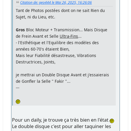
Citation de: geo444 le Mai 26, 2025, 16:26:06
Tant de Photos postées dont on ne sait Rien du
Sujet, ni du Lieu, etc.
Gros
Bloc Moteur + Transmission... Mais Disque
de Frein Avant et Selle
Ultra-Fins
...
- l'Esthétique et l'Equilibre des modèles des
années 60-70's étaient Bien,
Mais leur Fiabilité désastreuse, Vibrations
Destructrices, Joints,
je mettrai un Double Disque Avant et j'essaierais
de Gonfler la Selle " Fakir "...
---
Pour un daily, je trouve ça très bien en l'état
Le double disque c'est pour aller taquiner les