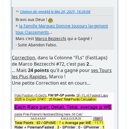
Citation de: geo444 le Mai 26, 2025, 16:26:06
Bravo aux Deux !
+
la Famille Marquez Domine toujours largement
tous Classements
...
Mais c'est
Marco Bezzecchi
qui a Gagné !
- Suite Abandon Fabio.
Correction
, dans la Colonne "FLs" (FastLaps)
de Marco Bezzecchi #72, c'est pas
2
...
... Mais
24 points
qu'il a gagné pour
ses Tours
les Plus Rapides
, Marco !
Une petite Correction est en cours...