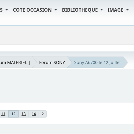
TS
COTE OCCASION
BIBLIOTHEQUE
IMAGE
rum MATERIEL ]
Forum SONY
Sony A6700 le 12 juillet
11
13
14
12