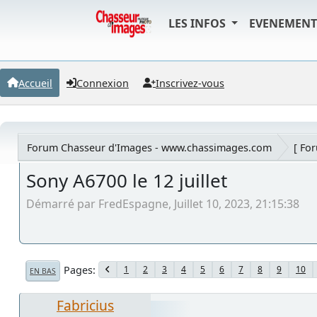
LES INFOS
EVENEMEN
Accueil
Connexion
Inscrivez-vous
Forum Chasseur d'Images - www.chassimages.com
[ Fo
Sony A6700 le 12 juillet
Démarré par FredEspagne, Juillet 10, 2023, 21:15:38
Pages
1
2
3
4
5
6
7
8
9
10
EN BAS
Fabricius