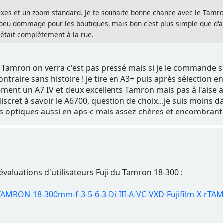
fixes et un zoom standard. Je te souhaite bonne chance avec le Tamron
n peu dommage pour les boutiques, mais bon c'est plus simple que d'
 était complètement à la rue.
e Tamron on verra c'est pas pressé mais si je le commande su
ontraire sans histoire ! je tire en A3+ puis après sélection 
apidement un A7 IV et deux excellents Tamron mais pas à l'aise
iscret à savoir le A6700, question de choix...je suis moins d
ntes optiques aussi en aps-c mais assez chères et encombrant
évaluations d'utilisateurs Fuji du Tamron 18-300 :
TAMRON-18-300mm-f-3-5-6-3-Di-III-A-VC-VXD-Fujifilm-X-rT