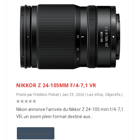
NIKKOR Z 24-105MM F/4-7,1 VR
Posté par
Frédéric Polvet
|
Jan 29, 2026
|
Les infos
,
Objectifs
|
Nikon annonce l’arrivée du Nikkor Z 24-105 mm f/4-7,1
VR, un zoom plein format destiné aux...
En savoir plus