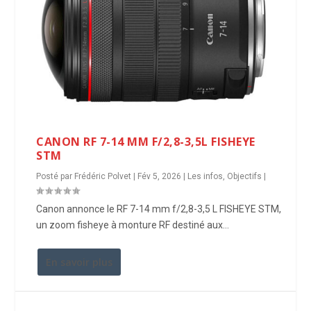
CANON RF 7-14 MM F/2,8-3,5L FISHEYE
STM
Posté par
Frédéric Polvet
|
Fév 5, 2026
|
Les infos
,
Objectifs
|
Canon annonce le RF 7-14 mm f/2,8-3,5 L FISHEYE STM,
un zoom fisheye à monture RF destiné aux...
En savoir plus