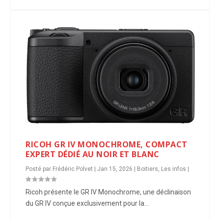
RICOH GR IV MONOCHROME, COMPACT
EXPERT DÉDIÉ AU NOIR ET BLANC
Posté par
Frédéric Polvet
|
Jan 15, 2026
|
Boitiers
,
Les infos
|
Ricoh présente le GR IV Monochrome, une déclinaison
du GR IV conçue exclusivement pour la...