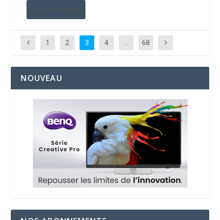
En savoir plus
1
2
3
4
…
68
NOUVEAU