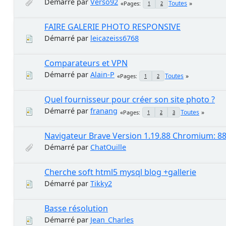
Démarré par
Verso92
Toutes
Pages
1
2
FAIRE GALERIE PHOTO RESPONSIVE
Démarré par
leicazeiss6768
Comparateurs et VPN
Démarré par
Alain-P
Toutes
Pages
1
2
Quel fournisseur pour créer son site photo ?
Démarré par
franang
Toutes
Pages
1
2
3
Navigateur Brave Version 1.19.88 Chromium: 88.0.
Démarré par
ChatOuille
Cherche soft html5 mysql blog +gallerie
Démarré par
Tikky2
Basse résolution
Démarré par
Jean_Charles