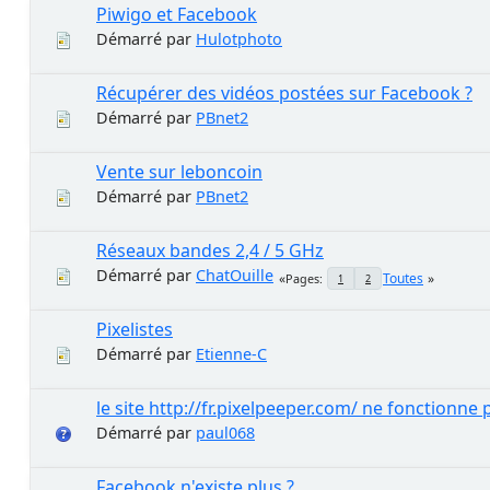
Piwigo et Facebook
Démarré par
Hulotphoto
Récupérer des vidéos postées sur Facebook ?
Démarré par
PBnet2
Vente sur leboncoin
Démarré par
PBnet2
Réseaux bandes 2,4 / 5 GHz
Démarré par
ChatOuille
Toutes
Pages
1
2
Pixelistes
Démarré par
Etienne-C
le site http://fr.pixelpeeper.com/ ne fonctionne 
Démarré par
paul068
Facebook n'existe plus ?