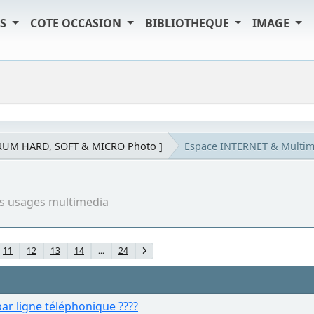
TS
COTE OCCASION
BIBLIOTHEQUE
IMAGE
RUM HARD, SOFT & MICRO Photo ]
Espace INTERNET & Multim
ous usages multimedia
11
12
13
14
...
24
par ligne téléphonique ????