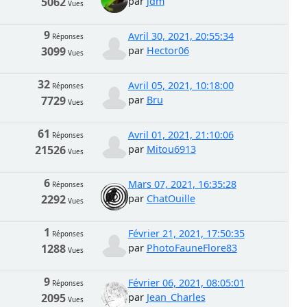
5062
par
jdm
Vues
9
Avril 30, 2021, 20:55:34
Réponses
3099
par
Hector06
Vues
32
Avril 05, 2021, 10:18:00
Réponses
7729
par
Bru
Vues
61
Avril 01, 2021, 21:10:06
Réponses
21526
par
Mitou6913
Vues
6
Mars 07, 2021, 16:35:28
Réponses
2292
par
ChatOuille
Vues
1
Février 21, 2021, 17:50:35
Réponses
1288
par
PhotoFauneFlore83
Vues
9
Février 06, 2021, 08:05:01
Réponses
2095
par
Jean_Charles
Vues