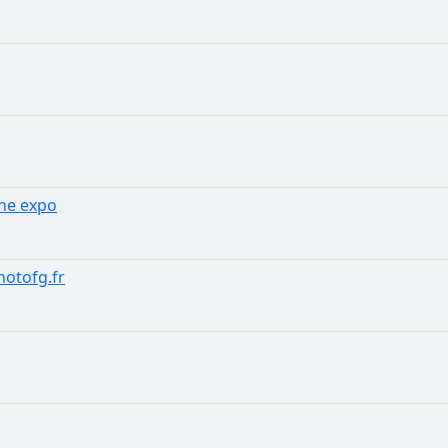
une expo
hotofg.fr