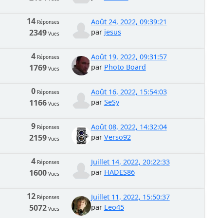
14
Août 24, 2022, 09:39:21
Réponses
2349
par
jesus
Vues
4
Août 19, 2022, 09:31:57
Réponses
1769
par
Photo Board
Vues
0
Août 16, 2022, 15:54:03
Réponses
1166
par
SeSy
Vues
9
Août 08, 2022, 14:32:04
Réponses
2159
par
Verso92
Vues
4
Juillet 14, 2022, 20:22:33
Réponses
1600
par
HADES86
Vues
12
Juillet 11, 2022, 15:50:37
Réponses
5072
par
Leo45
Vues