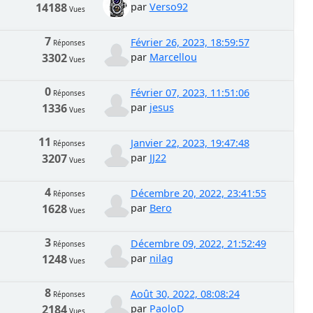
14188
par
Verso92
Vues
7
Février 26, 2023, 18:59:57
Réponses
3302
par
Marcellou
Vues
0
Février 07, 2023, 11:51:06
Réponses
1336
par
jesus
Vues
11
Janvier 22, 2023, 19:47:48
Réponses
3207
par
JJ22
Vues
4
Décembre 20, 2022, 23:41:55
Réponses
1628
par
Bero
Vues
3
Décembre 09, 2022, 21:52:49
Réponses
1248
par
nilag
Vues
8
Août 30, 2022, 08:08:24
Réponses
2184
par
PaoloD
Vues