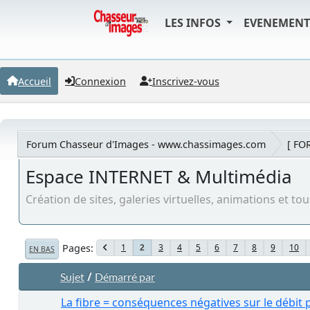
LES INFOS
EVENEMEN
Accueil
Connexion
Inscrivez-vous
Forum Chasseur d'Images - www.chassimages.com
[ FO
Espace INTERNET & Multimédia
Création de sites, galeries virtuelles, animations et t
Pages
1
3
4
5
6
7
8
9
10
2
EN BAS
/
Sujet
Démarré par
La fibre = conséquences négatives sur le débit 