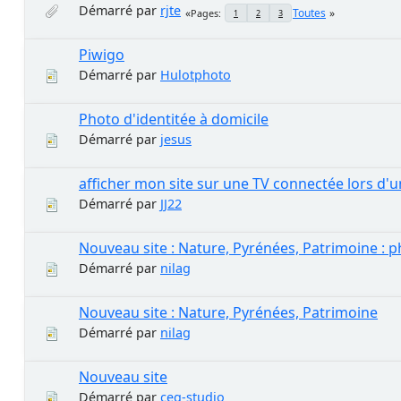
Démarré par
rjte
Toutes
Pages
1
2
3
Piwigo
Démarré par
Hulotphoto
Photo d'identitée à domicile
Démarré par
jesus
afficher mon site sur une TV connectée lors d'
Démarré par
JJ22
Nouveau site : Nature, Pyrénées, Patrimoine : p
Démarré par
nilag
Nouveau site : Nature, Pyrénées, Patrimoine
Démarré par
nilag
Nouveau site
Démarré par
ceg-studio