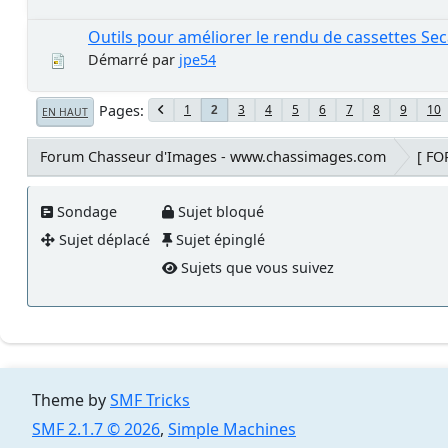
Outils pour améliorer le rendu de cassettes S
Démarré par
jpe54
Pages
1
3
4
5
6
7
8
9
10
2
EN HAUT
Forum Chasseur d'Images - www.chassimages.com
[ F
Sondage
Sujet bloqué
Sujet déplacé
Sujet épinglé
Sujets que vous suivez
Theme by
SMF Tricks
SMF 2.1.7 © 2026
,
Simple Machines