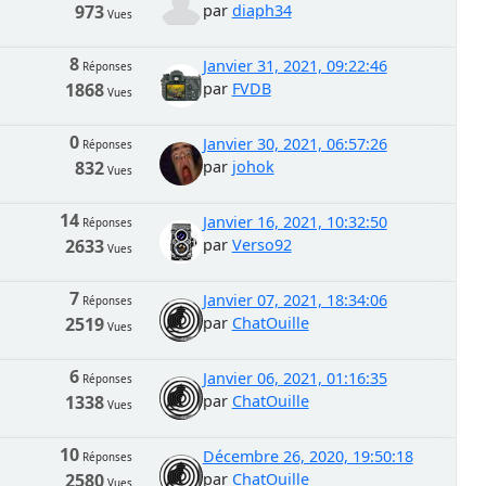
973
par
diaph34
Vues
8
Janvier 31, 2021, 09:22:46
Réponses
1868
par
FVDB
Vues
0
Janvier 30, 2021, 06:57:26
Réponses
832
par
johok
Vues
14
Janvier 16, 2021, 10:32:50
Réponses
2633
par
Verso92
Vues
7
Janvier 07, 2021, 18:34:06
Réponses
2519
par
ChatOuille
Vues
6
Janvier 06, 2021, 01:16:35
Réponses
1338
par
ChatOuille
Vues
10
Décembre 26, 2020, 19:50:18
Réponses
2580
par
ChatOuille
Vues