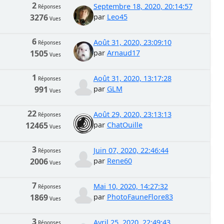
2
Septembre 18, 2020, 20:14:57
Réponses
3276
par
Leo45
Vues
6
Août 31, 2020, 23:09:10
Réponses
1505
par
Arnaud17
Vues
1
Août 31, 2020, 13:17:28
Réponses
991
par
GLM
Vues
22
Août 29, 2020, 23:13:13
Réponses
12465
par
ChatOuille
Vues
3
Juin 07, 2020, 22:46:44
Réponses
2006
par
Rene60
Vues
7
Mai 10, 2020, 14:27:32
Réponses
1869
par
PhotoFauneFlore83
Vues
3
Avril 25, 2020, 22:49:43
Réponses