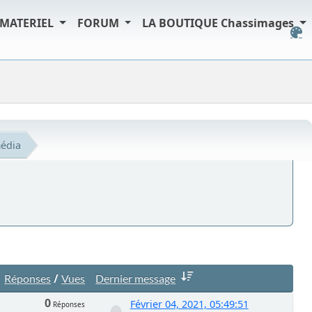
MATERIEL
FORUM
LA BOUTIQUE Chassimages
édia
/
Réponses
Vues
Dernier message
0
Février 04, 2021, 05:49:51
Réponses