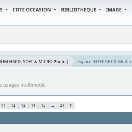
TS
COTE OCCASION
BIBLIOTHEQUE
IMAGE
RUM HARD, SOFT & MICRO Photo ]
Espace INTERNET & Multim
ous usages multimedia
11
12
13
14
15
...
24