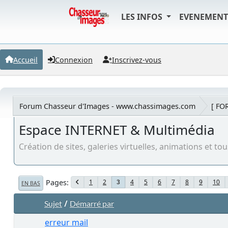
LES INFOS
EVENEMEN
Accueil
Connexion
Inscrivez-vous
Forum Chasseur d'Images - www.chassimages.com
[ FO
Espace INTERNET & Multimédia
Création de sites, galeries virtuelles, animations et t
Pages
1
2
4
5
6
7
8
9
10
3
EN BAS
/
Sujet
Démarré par
erreur mail