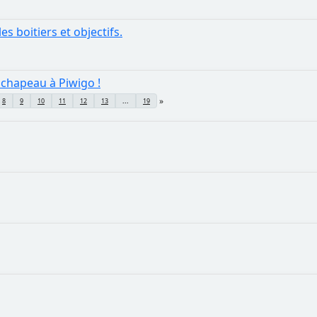
s boitiers et objectifs.
: chapeau à Piwigo !
8
9
10
11
12
13
...
19