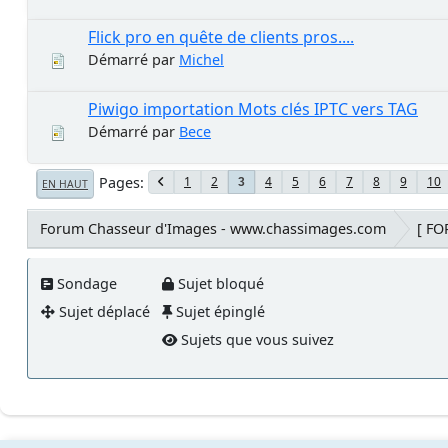
Flick pro en quête de clients pros....
Démarré par
Michel
Piwigo importation Mots clés IPTC vers TAG
Démarré par
Bece
Pages
1
2
4
5
6
7
8
9
10
3
EN HAUT
Forum Chasseur d'Images - www.chassimages.com
[ F
Sondage
Sujet bloqué
Sujet déplacé
Sujet épinglé
Sujets que vous suivez