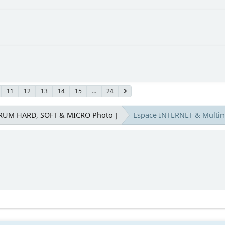
11
12
13
14
15
...
24
ORUM HARD, SOFT & MICRO Photo ]
Espace INTERNET & Multi