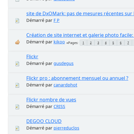
site de DxOMark: pas de mesures récentes sur le
Démarré par
F P
Création de site internet et galerie photo facile
Démarré par
kikoo
Pages
1
2
3
4
5
6
7
Flickr
Démarré par
gusdegus
Flickr pro : abonnement mensuel ou annuel ?
Démarré par
canardphot
Flickr nombre de vues
Démarré par
CRISS
DEGOO CLOUD
Démarré par
pierreduclos