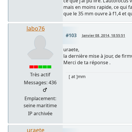
ce que j'ai pu lire. L'autofocu
mais en moins rapide, ce qui fa
que le 35 mm ouvre à f1,4 et q
labo76
#103
Janvier 08, 2014, 18:55:51
uraete,
la dernière mise à jour, de fir
Merci de ta réponse .
Très actif
[ at ]mm
Messages: 436
Emplacement:
seine maritime
IP archivée
uraete