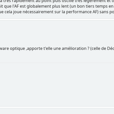
s va très rapidement au point puis oscille très légèrement et 
it que l'AF est globalement plus lent (un bon tiers temps en
ue cela joue nécessairement sur la performance AF) sans p
mware optique ,apporte t'elle une amélioration ? (celle de D