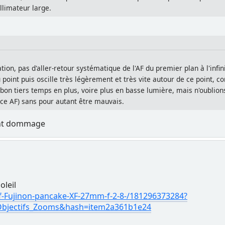
llimateur large.
ion, pas d'aller-retour systématique de l'AF du premier plan à l'infini
 point puis oscille très légèrement et très vite autour de ce point, 
n bon tiers temps en plus, voire plus en basse lumière, mais n'oublio
e AF) sans pour autant être mauvais.
ent dommage
oleil
if-Fujinon-pancake-XF-27mm-f-2-8-/181296373284?
Objectifs_Zooms&hash=item2a361b1e24