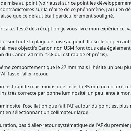
ge de mise au point (voir aussi sur ce point les développement
contradictoires sur la réalité de ce phénomène, j'ai lu en dé
raisse que ce défaut était particulièrement souligné.
ancake. Testé dès réception, je vous livre mon expérience, v
etour sur toute la plage de mise au point. Il oscille un peu 
al, mes objectifs Canon non USM font tous cela également e
tion du Canon 24 mm f2,8 qui est rapide et précis).
 même comportement que le 27 mm mais il hésite un peu plus
AF fasse l'aller-retour.
 mm est rapide mais moins que celle du 35 mm ou encore cell
ins très correcte par bonne luminosité, un peu lente à mon
minosité, l'oscillation que fait l'AF autour du point est plu
 en sélectionnant un collimateur large.
ration, pas d'aller-retour systématique de l'AF du premier p