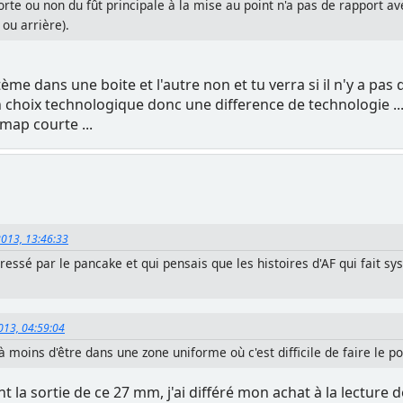
sorte ou non du fût principale à la mise au point n'a pas de rapport 
ou arrière).
dans une boite et l'autre non et tu verra si il n'y a pas de 
hoix technologique donc une difference de technologie ... d
map courte ...
2013, 13:46:33
ressé par le pancake et qui pensais que les histoires d'AF qui fait sys
013, 04:59:04
à moins d'être dans une zone uniforme où c'est difficile de faire le po
 la sortie de ce 27 mm, j'ai différé mon achat à la lectur