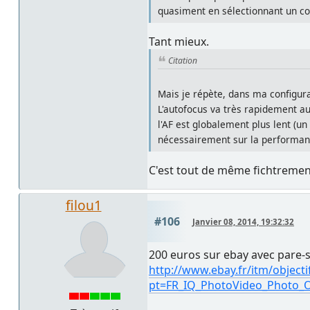
quasiment en sélectionnant un co
Tant mieux.
Citation
Mais je répète, dans ma configurat
L'autofocus va très rapidement au
l'AF est globalement plus lent (u
nécessairement sur la performanc
C'est tout de même fichtrem
filou1
#106
Janvier 08, 2014, 19:32:32
200 euros sur ebay avec pare-s
http://www.ebay.fr/itm/object
pt=FR_IQ_PhotoVideo_Photo_