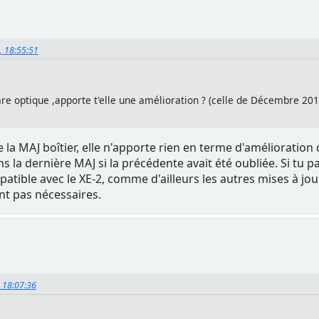
4, 18:55:51
are optique ,apporte t'elle une amélioration ? (celle de Décembre 201
e la MAJ boîtier, elle n'apporte rien en terme d'amélioration d
s la dernière MAJ si la précédente avait été oubliée. Si tu p
atible avec le XE-2, comme d'ailleurs les autres mises à jo
sont pas nécessaires.
, 18:07:36