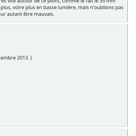
très vite autour de ce point, comme le fait le 35 mm
 plus, voire plus en basse lumière, mais n'oublions pas
our autant être mauvais.
écembre 2013 .)