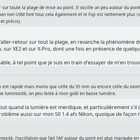
our sur toute la plage de mise au point. Il oscille un peu autour du po
on non USM font tous cela également et le Fuji est nettement plus rap
et précis).
it l'aller-retour sur tout la plage, en revanche la phénomène de
, sur XE2 et sur X-Pro, dont une fois en présence de quelqu
isable, à tel point que je suis en train d'essayer de m'en t
 est rapide mais moins que celle du 35 mm ou encore celle du zoom 1
e luminosité, un peu lente à mon goût en basse lumière.
rtout quand la lumière est merdique, et particulièrement s'i
e problème aussi sur mon 50 1.4 afs Nikon, quoique de façon
osité, l'oscillation que fait l'AF autour du point est plus marquée e