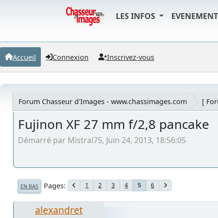
LES INFOS
EVENEMEN
Accueil
Connexion
Inscrivez-vous
Forum Chasseur d'Images - www.chassimages.com
[ Fo
Fujinon XF 27 mm f/2,8 pancake
Démarré par Mistral75, Juin 24, 2013, 18:56:05
Pages
1
2
3
4
6
5
EN BAS
alexandret