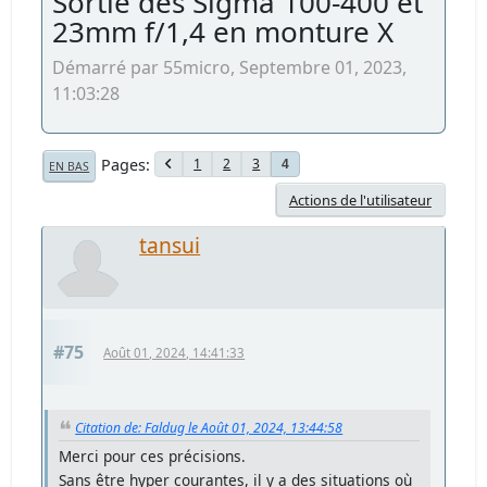
Sortie des Sigma 100-400 et
23mm f/1,4 en monture X
Démarré par 55micro, Septembre 01, 2023,
11:03:28
Pages
1
2
3
4
EN BAS
Actions de l'utilisateur
tansui
#75
Août 01, 2024, 14:41:33
Citation de: Faldug le Août 01, 2024, 13:44:58
Merci pour ces précisions.
Sans être hyper courantes, il y a des situations où