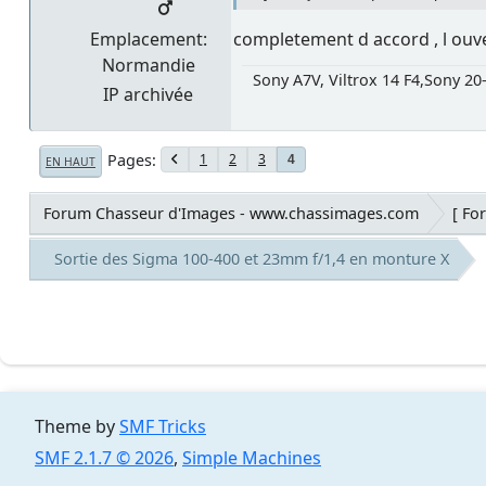
Emplacement:
completement d accord , l ouver
Normandie
Sony A7V, Viltrox 14 F4,Sony 20
IP archivée
Pages
1
2
3
4
EN HAUT
Forum Chasseur d'Images - www.chassimages.com
[ Fo
Sortie des Sigma 100-400 et 23mm f/1,4 en monture X
Theme by
SMF Tricks
SMF 2.1.7 © 2026
,
Simple Machines