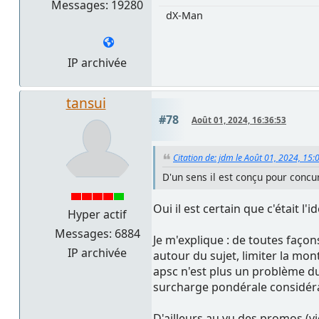
Messages: 19280
dX-Man
IP archivée
tansui
#78
Août 01, 2024, 16:36:53
Citation de: jdm le Août 01, 2024, 15:
D'un sens il est conçu pour conc
Oui il est certain que c'était 
Hyper actif
Messages: 6884
Je m'explique : de toutes faço
IP archivée
autour du sujet, limiter la mo
apsc n'est plus un problème d
surcharge pondérale considéra
D'ailleurs au vu des promos (vi