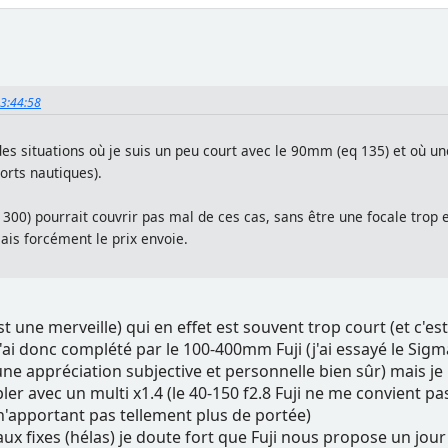
13:44:58
 des situations où je suis un peu court avec le 90mm (eq 135) et où un
orts nautiques).
 300) pourrait couvrir pas mal de ces cas, sans être une focale trop
mais forcément le prix envoie.
est une merveille) qui en effet est souvent trop court (et c
'ai donc complété par le 100-400mm Fuji (j'ai essayé le Sigma
ne appréciation subjective et personnelle bien sûr) mais 
er avec un multi x1.4 (le 40-150 f2.8 Fuji ne me convient 
n'apportant pas tellement plus de portée)
x fixes (hélas) je doute fort que Fuji nous propose un jour u