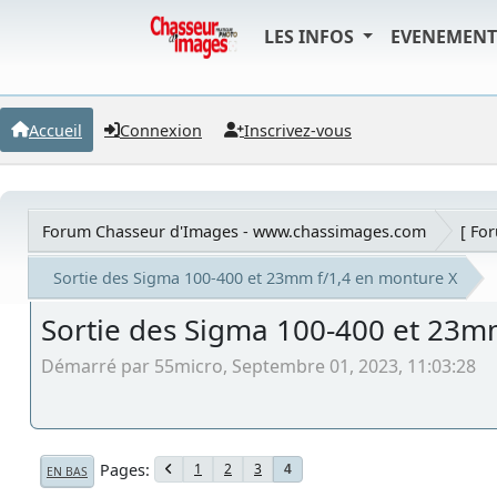
LES INFOS
EVENEMEN
Accueil
Connexion
Inscrivez-vous
Forum Chasseur d'Images - www.chassimages.com
[ Fo
Sortie des Sigma 100-400 et 23mm f/1,4 en monture X
Sortie des Sigma 100-400 et 23m
Démarré par 55micro, Septembre 01, 2023, 11:03:28
Pages
1
2
3
4
EN BAS