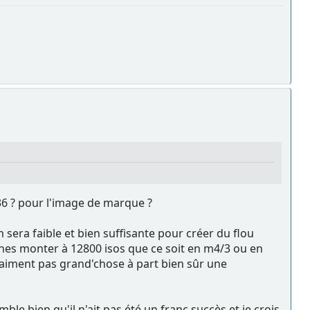
4x36 ? pour l'image de marque ?
sera faible et bien suffisante pour créer du flou
ernes monter à 12800 isos que ce soit en m4/3 ou en
aiment pas grand'chose à part bien sûr une
le bien qu'il n'ait pas été un franc succès et je crois