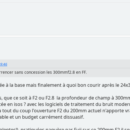
09:46
urrencer sans concession les 300mmf2.8 en FF.
l'idée à la base mais finalement à quoi bon courir après le 2
ns, que ce soit à F2 ou F2.8 la profondeur de champ à 300mm 
ntée en isos ? avec les logiciels de traitement du bruit mod
u tout du coup l'ouverture F2 du 200mm actuel n'apporte vr
ble et un budget carrément dissuasif.
olentes!) pratiquées naguère par Fuji sur ce 200mm F2 il semb