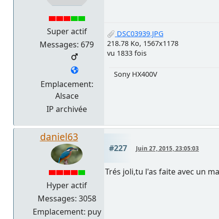
Super actif
DSC03939.JPG
218.78 Ko, 1567x1178
Messages: 679
vu 1833 fois
Sony HX400V
Emplacement:
Alsace
IP archivée
daniel63
#227
Juin 27, 2015, 23:05:03
Trés joli,tu l'as faite avec un m
Hyper actif
Messages: 3058
Emplacement: puy