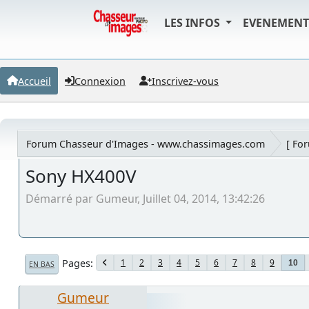
LES INFOS
EVENEMEN
Accueil
Connexion
Inscrivez-vous
Forum Chasseur d'Images - www.chassimages.com
[ Fo
Sony HX400V
Démarré par Gumeur, Juillet 04, 2014, 13:42:26
Pages
1
2
3
4
5
6
7
8
9
10
EN BAS
Gumeur