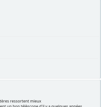
atères ressortent mieux
cent un bon télèscope d'il y a quelques années