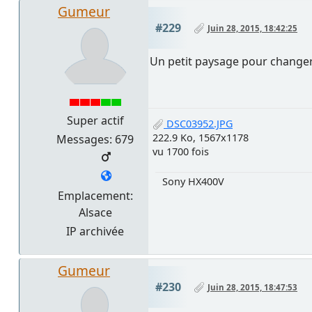
Gumeur
#229
Juin 28, 2015, 18:42:25
Un petit paysage pour change
Super actif
DSC03952.JPG
222.9 Ko, 1567x1178
Messages: 679
vu 1700 fois
Sony HX400V
Emplacement:
Alsace
IP archivée
Gumeur
#230
Juin 28, 2015, 18:47:53