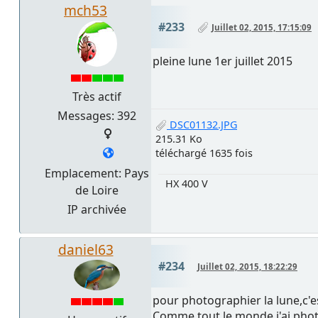
mch53
#233
Juillet 02, 2015, 17:15:09
pleine lune 1er juillet 2015
Très actif
Messages: 392
DSC01132.JPG
215.31 Ko
téléchargé 1635 fois
Emplacement: Pays
HX 400 V
de Loire
IP archivée
daniel63
#234
Juillet 02, 2015, 18:22:29
pour photographier la lune,c'es
Comme tout le monde j'ai photo