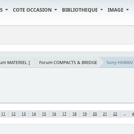
TS
COTE OCCASION
BIBLIOTHEQUE
IMAGE
rum MATERIEL ]
Forum COMPACTS & BRIDGE
Sony HX400V
11
12
13
14
15
16
17
18
19
20
21
22
...
4