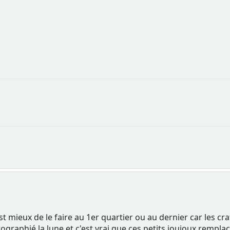
t mieux de le faire au 1er quartier ou au dernier car les cr
graphié la lune et c'est vrai que ces petits joujoux rempla