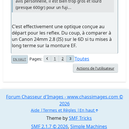
avis personnelle, il est bien trop gros et lourd
(presque 600gr) pour un fuji...
C'est effectivement une optique conçue au
départ pour les reflex. Du coup, à comparer à
un Canon 24mm 2.8 (IS) sur le 6D si tu mises à
long terme sur la monture EF.
Toutes
Pages
1
2
3
EN HAUT
Actions de l'utilisateur
Forum Chasseur d'Images - www.chassimages.com ©
2026
Aide
Termes et Règles
En haut
Theme by
SMF Tricks
SMF 2.1.7 © 2026
,
Simple Machines