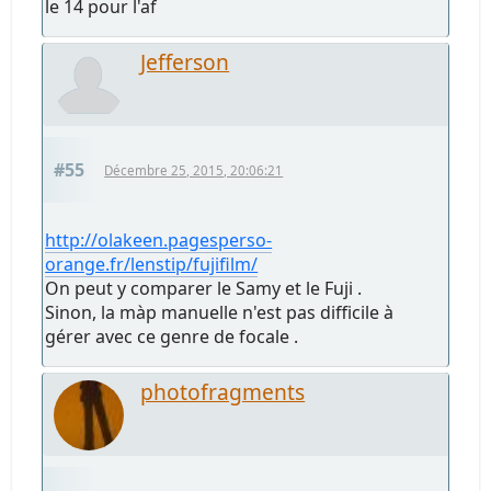
le 14 pour l'af
Jefferson
#55
Décembre 25, 2015, 20:06:21
http://olakeen.pagesperso-
orange.fr/lenstip/fujifilm/
On peut y comparer le Samy et le Fuji .
Sinon, la màp manuelle n'est pas difficile à
gérer avec ce genre de focale .
photofragments