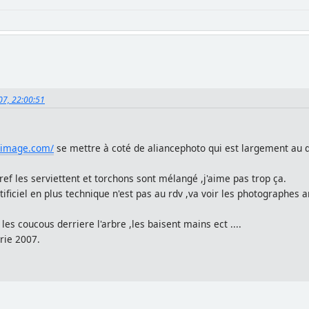
07, 22:00:51
image.com/
se mettre à coté de aliancephoto qui est largement au de
ref les serviettent et torchons sont mélangé ,j'aime pas trop ça.
rtificiel en plus technique n'est pas au rdv ,va voir les photographes 
es coucous derriere l'arbre ,les baisent mains ect ....
rie 2007.