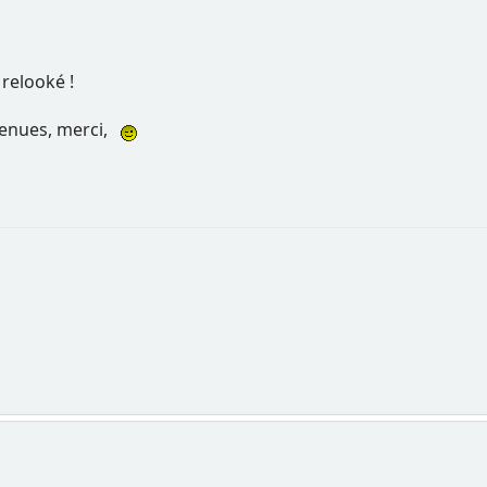
 relooké !
venues, merci,