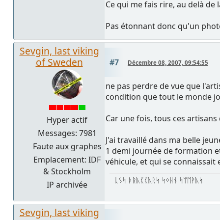
Ce qui me fais rire, au delà de 
Pas étonnant donc qu'un photog
Sevgin, last viking
of Sweden
#7
Décembre 08, 2007, 09:54:55
ne pas perdre de vue que l'art
condition que tout le monde jo
Car une fois, tous ces artisan
Hyper actif
Messages: 7981
J'ai travaillé dans ma belle je
Faute aux graphes
1 demi journée de formation et
Emplacement: IDF
véhicule, et qui se connaissait 
& Stockholm
ᚳᛊᛋ ᚦᚱᚣᛕᛕᚣᚱᛋ ᛋᛜᚺᚾ ᛋᛘᛖᚹᚣᛋ
IP archivée
Sevgin, last viking