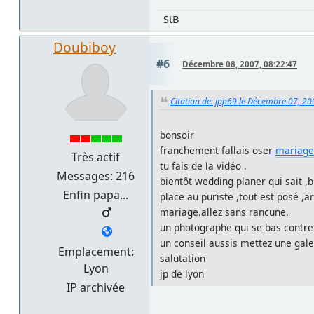
StB
Doubiboy
#6
Décembre 08, 2007, 08:22:47
Citation de: jpp69 le Décembre 07, 20
bonsoir
franchement fallais oser
mariage
Très actif
tu fais de la vidéo .
Messages: 216
bientôt wedding planer qui sait ,b
Enfin papa...
place au puriste ,tout est posé ,a
mariage.allez sans rancune.
un photographe qui se bas contre l
un conseil aussis mettez une gale
Emplacement:
salutation
Lyon
jp de lyon
IP archivée