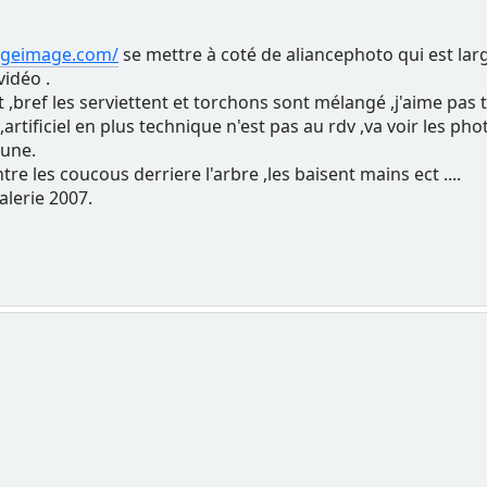
ageimage.com/
se mettre à coté de aliancephoto qui est la
vidéo .
 ,bref les serviettent et torchons sont mélangé ,j'aime pas 
 ,artificiel en plus technique n'est pas au rdv ,va voir les 
cune.
e les coucous derriere l'arbre ,les baisent mains ect ....
alerie 2007.