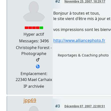
#2
Novembre 25, 2007, 18:29:17
Bonjour à toutes et tous,
le site vient d'être mis à jour et
vos impressions sont les bien
Hyper actif
http://www.alliancephoto.fr
Messages: 3496
Christophe Forest -
Photographe
Reportages & Coaching photo
Emplacement:
22340 Mael Carhaix
IP archivée
jpp69
#3
Décembre 07, 2007, 22:00:51