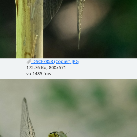
DSCF7858 (Copier).JPG
172.76 Ko, 800x571
vu 1485 fois