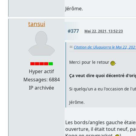
Jérôme.
tansui
#377
Mai 22, 2021, 13:52:23
Citation de: Uluquiorra le Mai 22, 202
Merci pour le retour
.
Hyper actif
Ça veut dire quoi décentré d'ori
Messages: 6884
IP archivée
Si quelqu'un a eu l'occasion de l'
Jérôme.
Les bords/angles gauche étaien
ouverture, il était tout neuf, p
Kong en greymarket
)