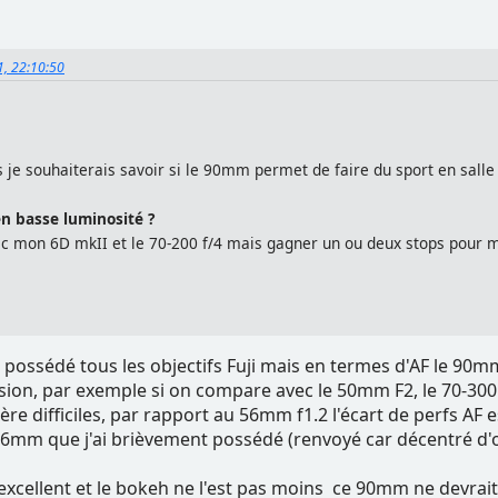
1, 22:10:50
is je souhaiterais savoir si le 90mm permet de faire du sport en sall
en basse luminosité ?
vec mon 6D mkII et le 70-200 f/4 mais gagner un ou deux stops pour 
ou possédé tous les objectifs Fuji mais en termes d'AF le 90mm
ion, par exemple si on compare avec le 50mm F2, le 70-300 o
mière difficiles, par rapport au 56mm f1.2 l'écart de perfs 
56mm que j'ai brièvement possédé (renvoyé car décentré d'o
excellent et le bokeh ne l'est pas moins ce 90mm ne devrait 