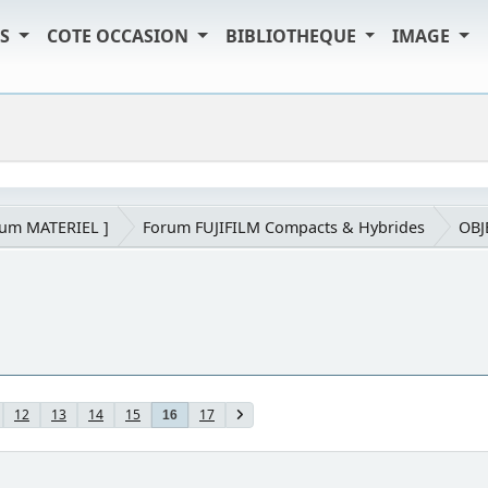
TS
COTE OCCASION
BIBLIOTHEQUE
IMAGE
rum MATERIEL ]
Forum FUJIFILM Compacts & Hybrides
OBJ
12
13
14
15
17
16