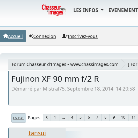
LES INFOS
EVENEMEN
Accueil
Connexion
Inscrivez-vous
Forum Chasseur d'Images - www.chassimages.com
[ Fo
Fujinon XF 90 mm f/2 R
Démarré par Mistral75, Septembre 18, 2014, 14:20:58
Pages
1
...
4
5
6
7
8
9
10
11
EN BAS
tansui