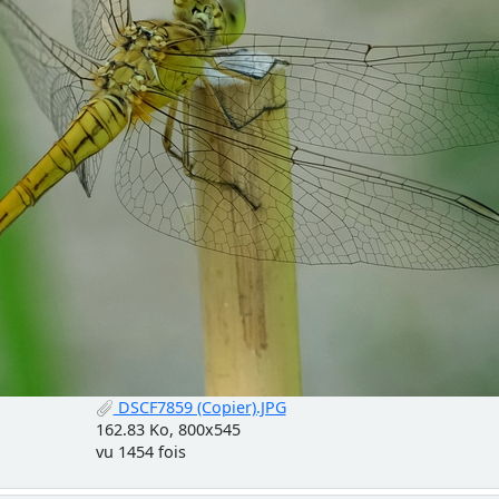
DSCF7859 (Copier).JPG
162.83 Ko, 800x545
vu 1454 fois