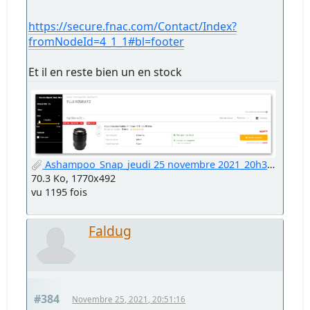
https://secure.fnac.com/Contact/Index?
fromNodeId=4_1_1#bl=footer
Et il en reste bien un en stock
Ashampoo_Snap_jeudi 25 novembre 2021_20h32m06s_001_Chrome Legacy Window.jpg
70.3 Ko, 1770x492
vu 1195 fois
Faldug
#384
Novembre 25, 2021, 20:51:16