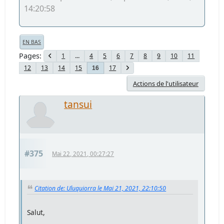
14:20:58
EN BAS
Pages
1
...
4
5
6
7
8
9
10
11
12
13
14
15
17
16
Actions de l'utilisateur
tansui
#375
Mai 22, 2021, 00:27:27
Citation de: Uluquiorra le Mai 21, 2021, 22:10:50
Salut,