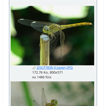
DSCF7858 (Copier).JPG
172.76 Ko, 800x571
vu 1486 fois