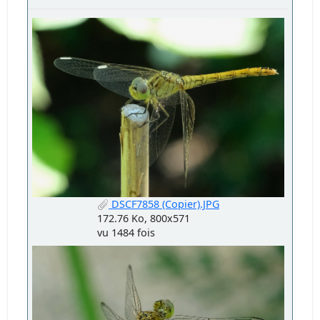
DSCF7858 (Copier).JPG
172.76 Ko, 800x571
vu 1484 fois