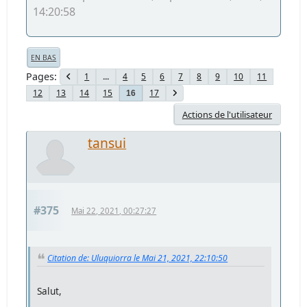
14:20:58
EN BAS
Pages
1
...
4
5
6
7
8
9
10
11
12
13
14
15
17
16
Actions de l'utilisateur
tansui
#375
Mai 22, 2021, 00:27:27
Citation de: Uluquiorra le Mai 21, 2021, 22:10:50
Salut,