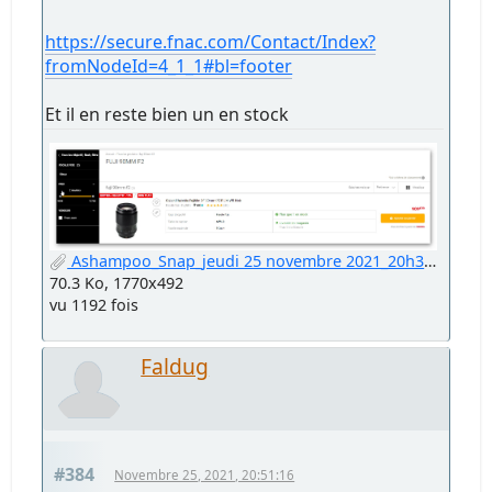
https://secure.fnac.com/Contact/Index?
fromNodeId=4_1_1#bl=footer
Et il en reste bien un en stock
Ashampoo_Snap_jeudi 25 novembre 2021_20h32m06s_001_Chrome Legacy Window.jpg
70.3 Ko, 1770x492
vu 1192 fois
Faldug
#384
Novembre 25, 2021, 20:51:16