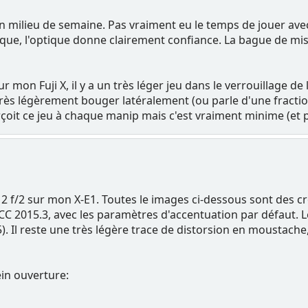
u en milieu de semaine. Pas vraiment eu le temps de jouer av
ue, l'optique donne clairement confiance. La bague de mis
r mon Fuji X, il y a un très léger jeu dans le verrouillage de
re très légèrement bouger latéralement (ou parle d'une fra
rçoit ce jeu à chaque manip mais c'est vraiment minime (e
 du 12 f/2 sur mon X-E1. Toutes le images ci-dessous sont de
 2015.3, avec les paramètres d'accentuation par défaut. L
+5). Il reste une très légère trace de distorsion en moustach
ein ouverture: