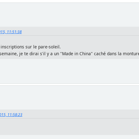
015, 11:51:38
inscriptions sur le pare-soleil.
a semaine, je te dirai s'il y a un "Made in China" caché dans la montu
015, 11:58:23