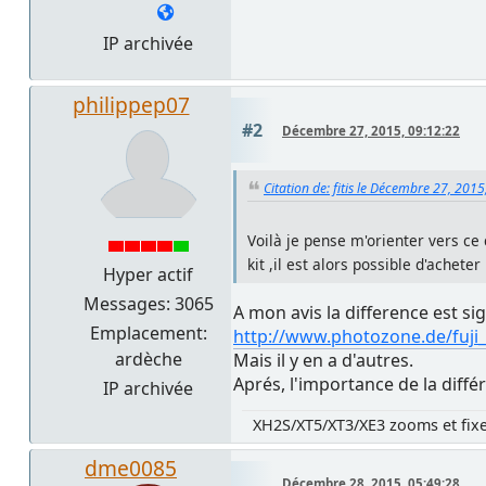
IP archivée
philippep07
#2
Décembre 27, 2015, 09:12:22
Citation de: fitis le Décembre 27, 201
Voilà je pense m'orienter vers ce 
kit ,il est alors possible d'achet
Hyper actif
Messages: 3065
A mon avis la difference est sign
Emplacement:
http://www.photozone.de/fuji_
ardèche
Mais il y en a d'autres.
Aprés, l'importance de la diff
IP archivée
XH2S/XT5/XT3/XE3 zooms et fix
dme0085
Décembre 28, 2015, 05:49:28