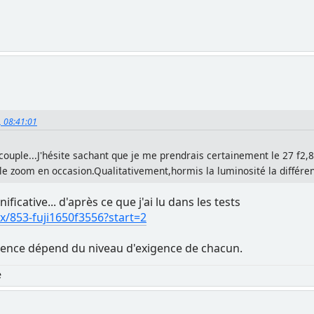
5, 08:41:01
couple...J'hésite sachant que je me prendrais certainement le 27 f2,8
er le zoom en occasion.Qualitativement,hormis la luminosité la différe
ificative... d'après ce que j'ai lu dans les tests
x/853-fuji1650f3556?start=2
érence dépend du niveau d'exigence de chacun.
e