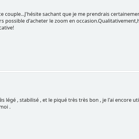
ce couple...J'hésite sachant que je me prendrais certainement 
alors possible d'acheter le zoom en occasion.Qualitativement,
cative!
s légé , stabilisé , et le piqué très très bon , je l'ai encore 
moi .