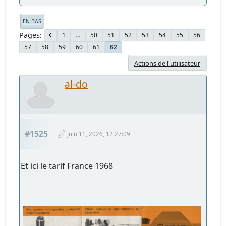
EN BAS
Pages
1
...
50
51
52
53
54
55
56
57
58
59
60
61
62
Actions de l'utilisateur
al-do
#1525
Juin 11, 2026, 12:27:09
Et ici le tarif France 1968