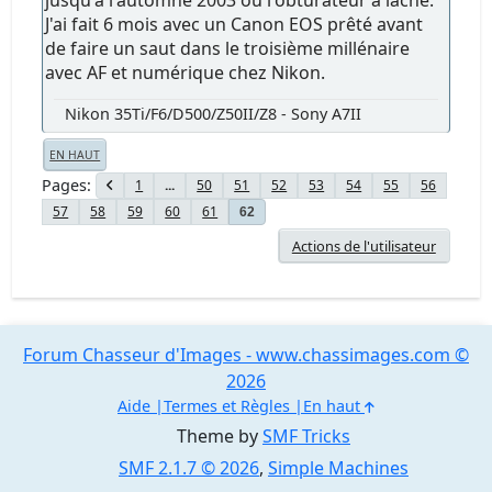
J'ai fait 6 mois avec un Canon EOS prêté avant
de faire un saut dans le troisième millénaire
avec AF et numérique chez Nikon.
Nikon 35Ti/F6/D500/Z50II/Z8 - Sony A7II
EN HAUT
Pages
1
...
50
51
52
53
54
55
56
57
58
59
60
61
62
Actions de l'utilisateur
Forum Chasseur d'Images - www.chassimages.com ©
2026
Aide
Termes et Règles
En haut
Theme by
SMF Tricks
SMF 2.1.7 © 2026
,
Simple Machines