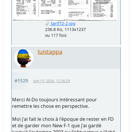
tarif72-2.jpg
236.8 Ko, 1113x1237
vu 117 fois
luistappa
#1529
Juin 13, 2026, 12:30:29
Merci Al-Do toujours intéressant pour
remettre les chose en perspective.
Moi j'ai fait le choix à l'époque de rester en FD
et de garder mon New F-1 que j'ai gardé
jusqu'à l'automne 2003 ou l'obturateur a lâché.