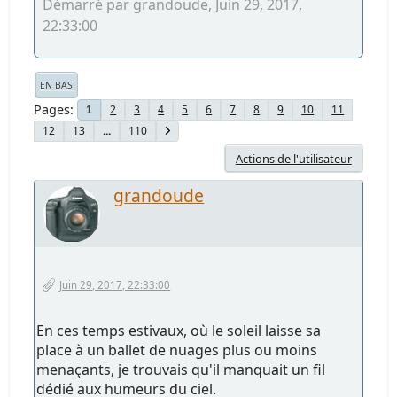
Démarré par grandoude, Juin 29, 2017,
22:33:00
EN BAS
Pages
2
3
4
5
6
7
8
9
10
11
1
12
13
...
110
Actions de l'utilisateur
grandoude
Juin 29, 2017, 22:33:00
En ces temps estivaux, où le soleil laisse sa
place à un ballet de nuages plus ou moins
menaçants, je trouvais qu'il manquait un fil
dédié aux humeurs du ciel.