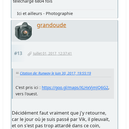
téléchargé 6804 fois
Ici et ailleurs - Photographie
grandoude
#13
Juillet 01, 2017, 12:37:41
Citation de: Runway le Juin 30, 2017, 19:55:19
C'est pris ici :
https://goo.gl/maps/XLHxVjmJQ6G2
,
vers l'ouest.
Décidément faut vraiment que j'y retourne,
car le jour où je suis passé par Vik, il pleuvait,
et on s'est pas trop attardé dans ce coin,