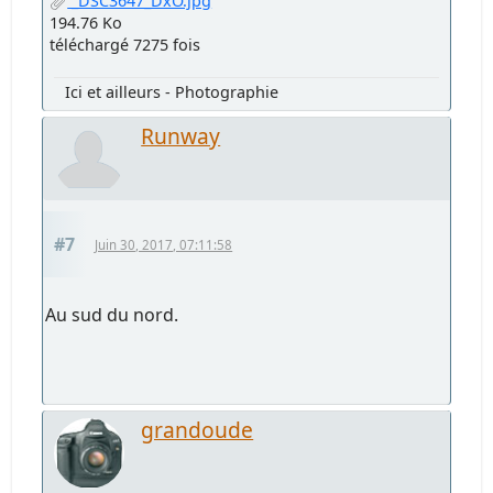
_DSC3647_DxO.jpg
194.76 Ko
téléchargé 7275 fois
Ici et ailleurs - Photographie
Runway
#7
Juin 30, 2017, 07:11:58
Au sud du nord.
grandoude