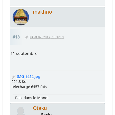
makhno
#18
Juillet 02, 2017, 18:32:09
11 septembre
IMG_9212.jpg
221.8 Ko
téléchargé 6457 fois
Paix dans le Monde
Otaku
Exclu