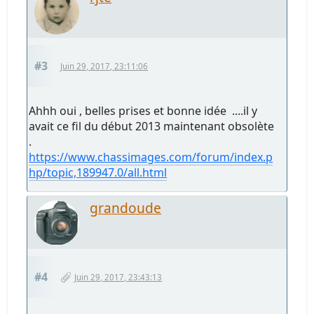
#3
Juin 29, 2017, 23:11:06
Ahhh oui , belles prises et bonne idée ....il y
avait ce fil du début 2013 maintenant obsolète
.
https://www.chassimages.com/forum/index.p
hp/topic,189947.0/all.html
grandoude
#4
Juin 29, 2017, 23:43:13