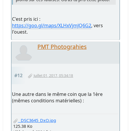
C'est pris ici :
https://goo.gl/maps/XLHxVjmJQ6G2
, vers
l'ouest.
PMT Photograhies
#12
Juillet 01, 2017, 05:34:18
Une autre dans le même coin que la 1ère
(mêmes conditions matérielles) :
_DSC3645_DxO.jpg
125.38 Ko