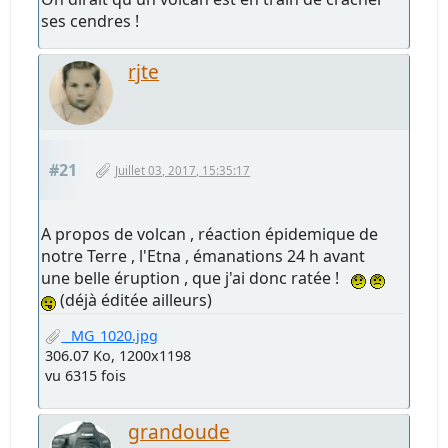
ses cendres !
rjte
#21
Juillet 03, 2017, 15:35:17
A propos de volcan , réaction épidemique de
notre Terre , l'Etna , émanations 24 h avant
une belle éruption , que j'ai donc ratée !
(déjà éditée ailleurs)
_MG_1020.jpg
306.07 Ko, 1200x1198
vu 6315 fois
grandoude