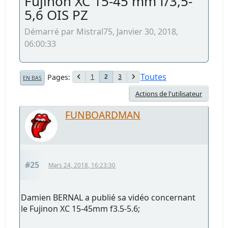
Fujinon XC 15-45 mm f/3,5-
5,6 OIS PZ
Démarré par Mistral75, Janvier 30, 2018,
06:00:33
Toutes
Pages
1
3
2
EN BAS
Actions de l'utilisateur
FUNBOARDMAN
#25
Mars 24, 2018, 16:23:30
Damien BERNAL a publié sa vidéo concernant
le Fujinon XC 15-45mm f3.5-5.6;