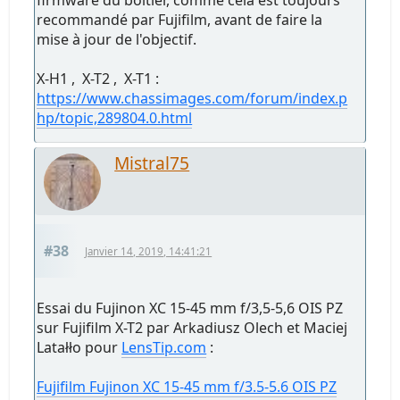
firmware du boitier, comme cela est toujours
recommandé par Fujifilm, avant de faire la
mise à jour de l'objectif.
X-H1 , X-T2 , X-T1 :
https://www.chassimages.com/forum/index.p
hp/topic,289804.0.html
Mistral75
#38
Janvier 14, 2019, 14:41:21
Essai du Fujinon XC 15-45 mm f/3,5-5,6 OIS PZ
sur Fujifilm X-T2 par Arkadiusz Olech et Maciej
Latałło pour
LensTip.com
:
Fujifilm Fujinon XC 15-45 mm f/3.5-5.6 OIS PZ