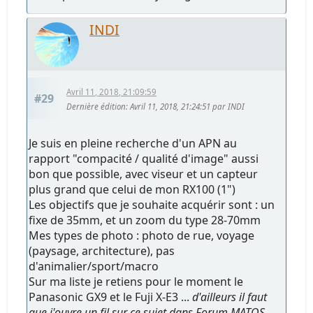
INDI
Avril 11, 2018, 21:09:59
#29
Dernière édition
: Avril 11, 2018, 21:24:51 par INDI
Je suis en pleine recherche d'un APN au
rapport "compacité / qualité d'image" aussi
bon que possible, avec viseur et un capteur
plus grand que celui de mon RX100 (1")
Les objectifs que je souhaite acquérir sont : un
fixe de 35mm, et un zoom du type 28-70mm
Mes types de photo : photo de rue, voyage
(paysage, architecture), pas
d'animalier/sport/macro
Sur ma liste je retiens pour le moment le
Panasonic GX9 et le Fuji X-E3 ...
d'ailleurs il faut
que j'ouvre un fil sur ce sujet dans Forum MATOS