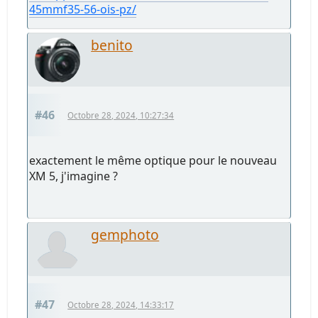
45mmf35-56-ois-pz/
benito
#46
Octobre 28, 2024, 10:27:34
exactement le même optique pour le nouveau
XM 5, j'imagine ?
gemphoto
#47
Octobre 28, 2024, 14:33:17