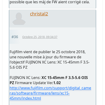
possible que les màj de FW aient corrigé cela.
christal2
#36
Octobre 25, 2018, 09:34:37
Fujifilm vient de publier le 25 octobre 2018,
une nouvelle mise à jour du firmware de
l'objectif FUJINON XC Lens: XC 15-45mm F 3.5-
5.6 OIS PZ
FUJINON XC Lens:
XC 15-45mm F 3.5-5.6 OIS
PZ
Firmware Update Ver.
1.02
http://www.fujifilm.com/support/digital_came
ras/software/firmware/lens/xc15-
45mm/index.html