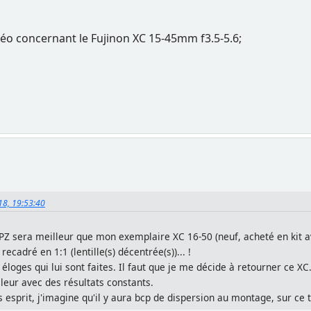
éo concernant le Fujinon XC 15-45mm f3.5-5.6;
18, 19:53:40
PZ sera meilleur que mon exemplaire XC 16-50 (neuf, acheté en kit av
adré en 1:1 (lentille(s) décentrée(s))... !
es éloges qui lui sont faites. Il faut que je me décide à retourner ce X
leur avec des résultats constants.
s esprit, j'imagine qu'il y aura bcp de dispersion au montage, sur ce