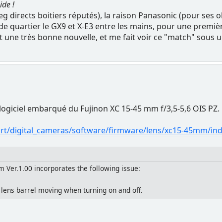
ide !
eg directs boitiers réputés), la raison Panasonic (pour ses 
 de quartier le GX9 et X-E3 entre les mains, pour une prem
t une très bonne nouvelle, et me fait voir ce "match" sous 
logiciel embarqué du Fujinon XC 15-45 mm f/3,5-5,6 OIS PZ. C
ort/digital_cameras/software/firmware/lens/xc15-45mm/in
 Ver.1.00 incorporates the following issue:
lens barrel moving when turning on and off.