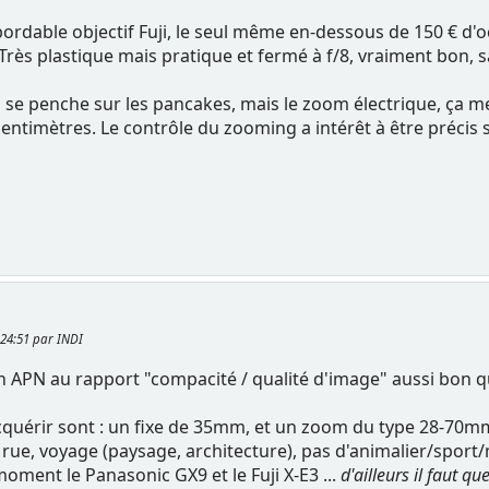
abordable objectif Fuji, le seul même en-dessous de 150 € d'o
rder. Très plastique mais pratique et fermé à f/8, vraiment bon,
 se penche sur les pancakes, mais le zoom électrique, ça m
imètres. Le contrôle du zooming a intérêt à être précis si
1:24:51 par INDI
un APN au rapport "compacité / qualité d'image" aussi bon q
acquérir sont : un fixe de 35mm, et un zoom du type 28-70m
rue, voyage (paysage, architecture), pas d'animalier/sport
moment le Panasonic GX9 et le Fuji X-E3 ...
d'ailleurs il faut q