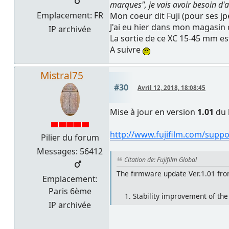
marques", je vais avoir besoin d'a
Emplacement: FR
Mon coeur dit Fuji (pour ses jp
J'ai eu hier dans mon magasin
IP archivée
La sortie de ce XC 15-45 mm es
A suivre
Mistral75
#30
Avril 12, 2018, 18:08:45
Mise à jour en version
1.01
du 
http://www.fujifilm.com/supp
Pilier du forum
Messages: 56412
Citation de: Fujifilm Global
The firmware update Ver.1.01 from
Emplacement:
Paris 6ème
1. Stability improvement of the 
IP archivée