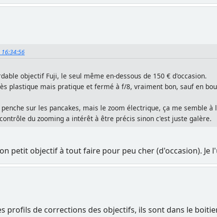
, 16:34:56
rdable objectif Fuji, le seul même en-dessous de 150 € d'occasion.
r. Très plastique mais pratique et fermé à f/8, vraiment bon, sauf en bo
e penche sur les pancakes, mais le zoom électrique, ça me semble à
ontrôle du zooming a intérêt à être précis sinon c'est juste galère.
petit objectif à tout faire pour peu cher (d'occasion). Je l'
profils de corrections des objectifs, ils sont dans le boitier