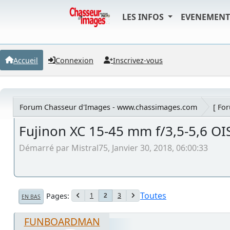
LES INFOS
EVENEMEN
Accueil
Connexion
Inscrivez-vous
Forum Chasseur d'Images - www.chassimages.com
[ Fo
Fujinon XC 15-45 mm f/3,5-5,6 OI
Démarré par Mistral75, Janvier 30, 2018, 06:00:33
Toutes
Pages
1
3
2
EN BAS
FUNBOARDMAN