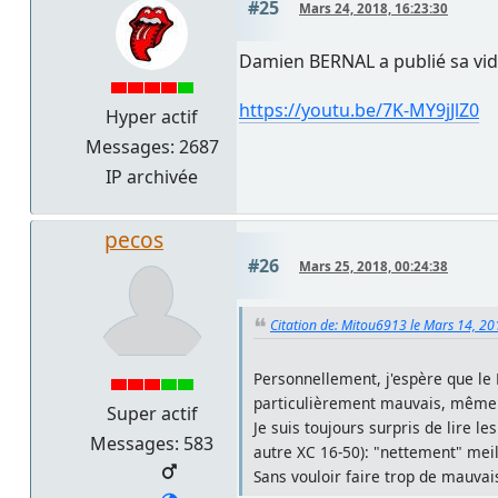
#25
Mars 24, 2018, 16:23:30
Damien BERNAL a publié sa vid
https://youtu.be/7K-MY9jJlZ0
Hyper actif
Messages: 2687
IP archivée
pecos
#26
Mars 25, 2018, 00:24:38
Citation de: Mitou6913 le Mars 14, 20
Personnellement, j'espère que le 
particulièrement mauvais, même rec
Super actif
Je suis toujours surpris de lire l
Messages: 583
autre XC 16-50): "nettement" meil
Sans vouloir faire trop de mauvai