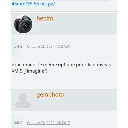
45mmf35-56-ois-pz/
benito
#46
Octobre 28, 2024, 10:27:34
exactement le même optique pour le nouveau
XM 5, j'imagine ?
gemphoto
#47
Octobre 28, 2024, 14:33:17