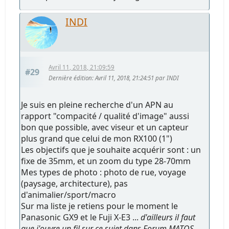
INDI
Avril 11, 2018, 21:09:59
#29
Dernière édition
: Avril 11, 2018, 21:24:51 par INDI
Je suis en pleine recherche d'un APN au
rapport "compacité / qualité d'image" aussi
bon que possible, avec viseur et un capteur
plus grand que celui de mon RX100 (1")
Les objectifs que je souhaite acquérir sont : un
fixe de 35mm, et un zoom du type 28-70mm
Mes types de photo : photo de rue, voyage
(paysage, architecture), pas
d'animalier/sport/macro
Sur ma liste je retiens pour le moment le
Panasonic GX9 et le Fuji X-E3 ...
d'ailleurs il faut
que j'ouvre un fil sur ce sujet dans Forum MATOS