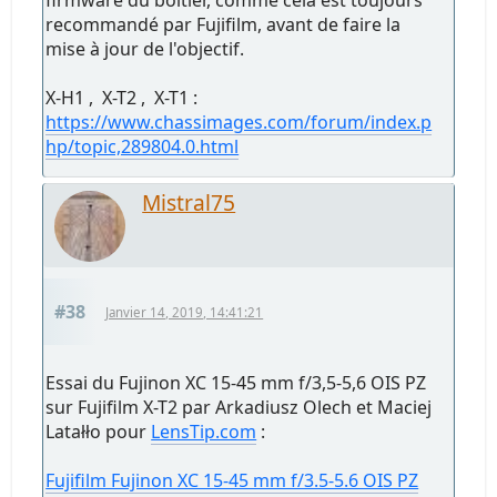
firmware du boitier, comme cela est toujours
recommandé par Fujifilm, avant de faire la
mise à jour de l'objectif.
X-H1 , X-T2 , X-T1 :
https://www.chassimages.com/forum/index.p
hp/topic,289804.0.html
Mistral75
#38
Janvier 14, 2019, 14:41:21
Essai du Fujinon XC 15-45 mm f/3,5-5,6 OIS PZ
sur Fujifilm X-T2 par Arkadiusz Olech et Maciej
Latałło pour
LensTip.com
:
Fujifilm Fujinon XC 15-45 mm f/3.5-5.6 OIS PZ