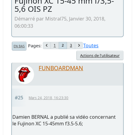
Fujinon XC 15-45 mm f/3,5-
5,6 OIS PZ
Démarré par Mistral75, Janvier 30, 2018,
06:00:33
Toutes
Pages
1
3
2
EN BAS
Actions de l'utilisateur
FUNBOARDMAN
#25
Mars 24, 2018, 16:23:30
Damien BERNAL a publié sa vidéo concernant
le Fujinon XC 15-45mm f3.5-5.6;