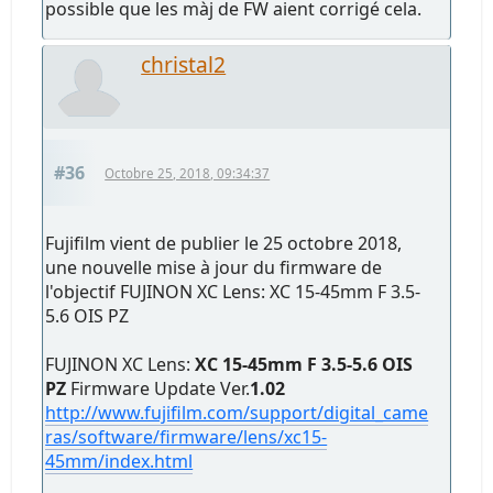
possible que les màj de FW aient corrigé cela.
christal2
#36
Octobre 25, 2018, 09:34:37
Fujifilm vient de publier le 25 octobre 2018,
une nouvelle mise à jour du firmware de
l'objectif FUJINON XC Lens: XC 15-45mm F 3.5-
5.6 OIS PZ
FUJINON XC Lens:
XC 15-45mm F 3.5-5.6 OIS
PZ
Firmware Update Ver.
1.02
http://www.fujifilm.com/support/digital_came
ras/software/firmware/lens/xc15-
45mm/index.html