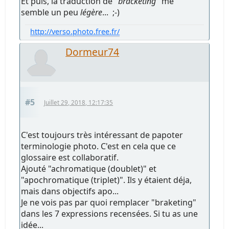
Et puis, la traduction de "
bracketing
" me
semble un peu
légère
... ;-)
http://verso.photo.free.fr/
Dormeur74
#5
Juillet 29, 2018, 12:17:35
C'est toujours très intéressant de papoter
terminologie photo. C'est en cela que ce
glossaire est collaboratif.
Ajouté "achromatique (doublet)" et
"apochromatique (triplet)". Ils y étaient déja,
mais dans objectifs apo...
Je ne vois pas par quoi remplacer "braketing"
dans les 7 expressions recensées. Si tu as une
idée...