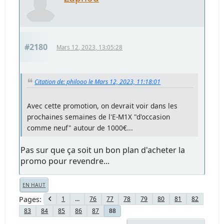
#2180
Mars 12, 2023, 13:05:28
Citation de: philooo le Mars 12, 2023, 11:18:01
Avec cette promotion, on devrait voir dans les
prochaines semaines de l'E-M1X "d'occasion
comme neuf" autour de 1000€...
Pas sur que ça soit un bon plan d'acheter la
promo pour revendre...
EN HAUT
Pages
1
...
76
77
78
79
80
81
82
83
84
85
86
87
88