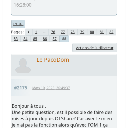
16:28:00
EN BAS
Pages
1
...
76
77
78
79
80
81
82
83
84
85
86
87
88
Actions de l'utilisateur
Le PacoDom
#2175
Mars 10, 2023, 20:49:37
Bonjour à tous ,
Une petite question, est il possible de faire des
mises à jour depuis OI Share? Car avec le mien
je n'ai pas la fonction alors qu'avec l'OM 1 ça